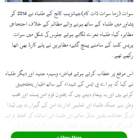
l
سوات (زما سوات ڈاٹ کام)جہانزیب کالج کے طلباء نے 2014 کو
پشاور میں طلباء کے ساتھ ہونے والے مظالم کے خلاف احتجاجی
مظاہرہ کیا، طلباء نعرے لگاتے ہوئے جلوس کی شکل میں سوات
پریس کلب کے سامنے پہنچ گئے، مظاہرین نے پلے کارڈ بھی اٹھا
رکھے تھے۔
اس موقع پر خطاب کرتے ہوئے فیاض، وسیم، جنید اور دیگر طلباء
نے کہا کہ ہم اے پی ایس کے شہداء کے ساتھ اظہار یکجہتی
کرتے ہیں اور یہ پیغام دیتے ہیں کہ پختون قوم امن پسند اور محب
وطن ہے جبکہ طلباء اور تعلیمی ادارے امن کے گہوارے ہیں لہٰذا
ان کی حفاظت یقینی بنائی جائے اور طلباء اور اساتذہ کو تحفظ فراہم
کرنے کے لئے موثر اقدامات اٹھائے جائیں، شرکاء نے اے پی ایس
شہداء کے درجات کی بلندی کے لئے دعا بھی مانگی۔
Show More