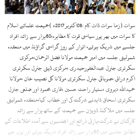
l
سوات (زما سوات ڈاٹ کام :08اکتوبر2017ء )جمیعت علمائے اسلام
کا سوات میں بھر پور سیاسی قوت کا مظاہرہ،60ہزار سے زائد افراد
جلسے میں شریک ہوئے، اتوار کے روز گراسی گراؤنڈ میں منعقدہ
شمولیتی جلسہ میں امیر جمیعت مولانا فضل الرحمان،مرکزی
سکرٹری جنرل عبدالغفورحیدری ،مرکزی ڈپٹی جنرل سکرٹری
اکرم درانی ،صوبائی جنرل سکرٹری مولانا گل نصیب خان ،مولانا
حمیداللہ دیروی ،سنیٹر راحت حسین ،قاری محمود اور ضلعی جنرل
سکرٹری اسحاق ذاہدنے شرکت کی اور خطاب کیا،منعقدہ شمولیتی
جلسہ میں ملاکنڈ ڈویژن سے جمیعت کے ساٹھ ہزار سے زائد
کارکنان نے شرکت،پارٹی ذرائع اور ایجنسیوں سے آمدہ اطلاعات کے
مطابق جلسے میں 60ہزار سے زائد افراد شریک ہوئے اور یوں جے