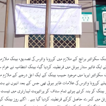
ک سکوائیر برانچ کے ملازم میں کورونا وائرس کی تصدیق، بینک ملازم
یک فائیو سٹار ہوٹل میں قرنطینہ کردیا گیا، بینک انتظامیہ نے عوام س
 سکوائیر ایریا میں موجود حبیب بینک کے ایک اعلی درجے کے ملازم م
ے کورونا وائرس کی علامات ظاہر ہوئی تھی جس کے بعد انہوں نے بٹ خ
ر بینک کو بند کرتے ہوئے تمام سٹاف کو پرائیویٹ لیبارٹری میں ٹیسٹ ک
ل میں کمرے حاصل کرکے قرنطینہ کردیا گیا ہے۔ اگلے روز بینک کے باہ