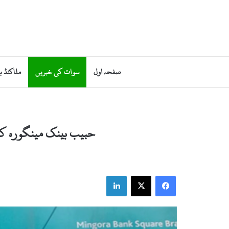
صفحہ اول
سوات کی خبریں
ملاکنڈ ب
حبیب بینک مینگورہ کے 
LinkedIn
Facebook
X