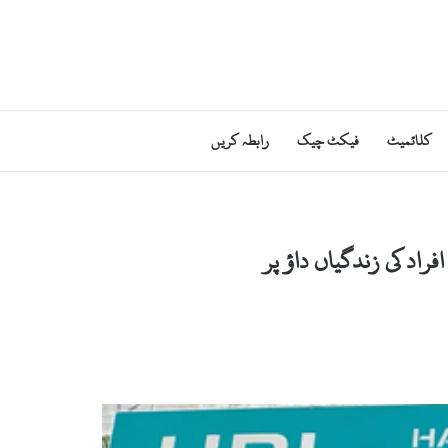
کلائمیٹ
فیکٹ چیک
رابطہ کریں
اد کی زندگیاں داؤ پر