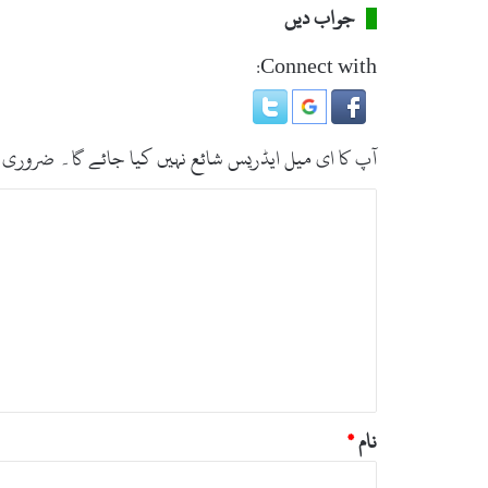
جواب دیں
Connect with:
آپ کا ای میل ایڈریس شائع نہیں کیا جائے گا۔
ضروری 
ت
ب
ص
ر
ہ
*
نام
*