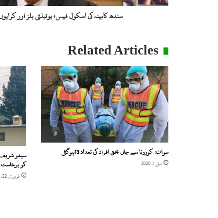
کی
منظوری
سندھ کابینہ کی اسکول فیس، یوٹیلٹی بلز اور کرایو
Related Articles
سوات: کورونا سے جاں بحق افراد کی تعداد 13ہوگئی
کو برخاست ک
مئی 1, 2020
فروری 22, 2019