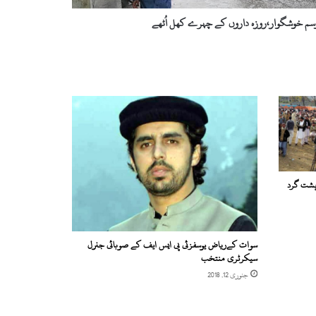
سم خوشگوار،روزہ داروں کے چہرے کھل اُٹھے
دہشت گرد
سوات کےریاض یوسفزئی پی ایس ایف کے صوبائی جنرل
سیکرٹری منتخب
جنوری 12, 2018