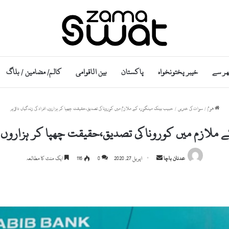
ھر سے
خیبر پختونخواہ
پاکستان
بین الاقوامی
کالم/ مضامین / بلاگ
ھوم
/
سوات کی خبریں
/
حبیب بینک مینگورہ کے ملازم میں کورونا کی تصدیق،حقیقت چھپا کر ہزاروں افراد کی زندگیاں داؤ پر
ملازم میں کورونا کی تصدیق،حقیقت چھپا کر ہزاروں افر
Send
عدنان باچا
اپریل 27, 2020
0
116
ایک منٹ کا مطالعہ
an
email