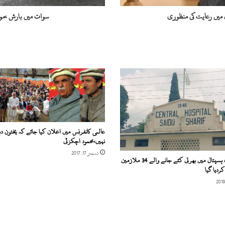
ں میں رعایت کی منظوری
سوات میں بارش ،مو
عالمی کانفرنس میں اعلان کیا جائے کہ پختون 
نہیں،محمود اچکزئی
دسمبر 17, 2017
سیدو شریف ہسپتال میں بھرتی کئے جانے والے 34 ملازمین
ردیا گیا