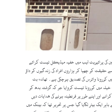
ین کی پرائیویٹ لیب میں خفیہ میڈیکل ٹیسٹ کرائے
ے حقیقت کو چھپا کر ہزاروں افراد کی زندگیوں کو داؤ
یں کورونا وائرس کی تصدیق ہوچکی ہے۔ تھانہ، بٹ
یلہ میں کورونا ٹیسٹ کروایا جو کہ گزشتہ بدھ کو
رانے اور اپنے طور پر قرنطینہ ہونے کی ھدایات دیں
ر ایک بینر لگایا گیا جس پر تحریر تھا کہ بینک میں