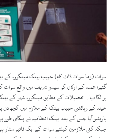
سوات (زما سوات ڈاٹ کام) حبیب بینک مینگورہ کے بین
گئے، عملہ کے ارکان کو سیدو شریف میں واقع سوات کے ا
پر لگا دیا۔ تفصیلات کے مطابق مینگورہ شہر کے بینک
خیلہ کے رہائشی حبیب بینک کے ملازم میں کچھ دن پہل
پازیٹیو آیا جس کے بعد بینک انتظامیہ نے ہنگامی طور پ
جبکہ کئی ملازمین کیلئے سوات کے ایک فائیو سٹار ہوٹ