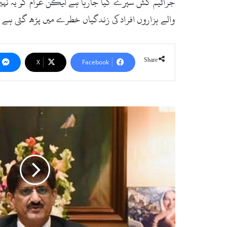
جراثیم کش سپرے کیا جارہا ہے لیکن عوام کو یہ نہیں
والے ہزاروں افراد کی زندگیاں خطرے میں پڑھ گئی ہے
Share
X
Facebook
سندھ
کابینہ
کی
اسکول
فیس،
یوٹیلٹی
بلز
اور
کرایوں
میں
رعایت