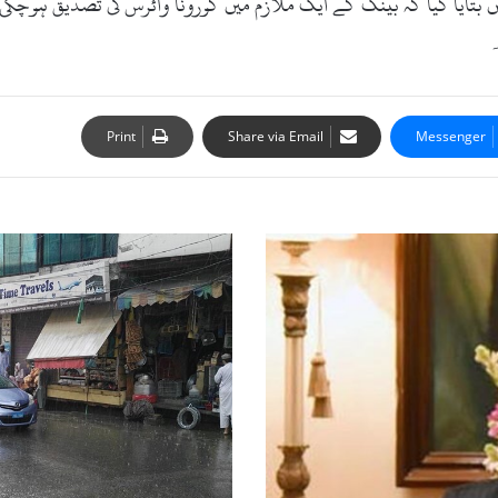
 بتایا گیا کہ بینک کے ایک ملازم میں کورونا وائرس کی تصدیق ہوچک
۔
Print
Share via Email
Messenger
سوات
میں
بارش
،موسم
خوشگوار،روزہ
داروں
کے
چہرے
کھل
اُٹھے