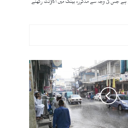
ی ہے جس کی وجہ سے مذکورہ بینک میں اکاؤنٹ رکھنے