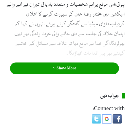
ہوئی،اس موقع پراہم شخصیات و متعدد بلدیاتی ممبران نے انے والے
الیکشن میں مختار رضا خان کو سپورٹ کرنے کا اعلان
کردیا،بعدازاں میڈیا سے گفتگو کرتے ہوئے انہوں نے کہا کہ
اہلیان علاقہ کی جانب سے دی جانے والی عزت زندگی بھر نہیں
بھولونگا،اگر خدا نے موقع دیا تو علاقہ سے مسائل کے خاتمے
کیلئے بھر پور اقدامات اٹھاؤنگا۔
Show More
جواب دیں
Connect with: