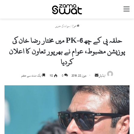
مینو
ھوم
/
سوات کی خبریں
حلقہ پی کے چھ PK-6 میں مختار رضا خان کی
پوزیشن مضبوط، عوام نے بھرپور تعاون کا اعلان
کردیا
ایڈیٹر
S
جون 22, 2018
0
112
ایک منٹ سے کم
e
n
d
a
n
e
m
a