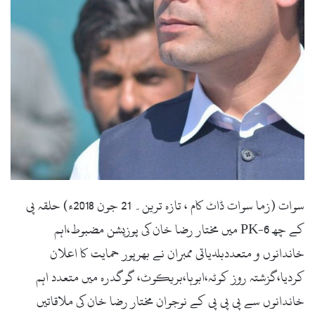
i
l
سوات (زما سوات ڈاٹ کام ، تازہ ترین۔ 21 جون 2018ء) حلقہ پی
کے چھ PK-6 میں مختار رضا خان کی پوزیشن مضبوط،اہم
خاندانوں و متعددبلدیاتی ممبران نے بھرپور حمایت کا اعلان
کردیا،گزشتہ روز کوٹہ،ابوہا،بریکوٹ، گوگدرہ میں متعدد اہم
خاندانوں سے پی پی پی کے نوجوان مختار رضا خان کی ملاقاتیں