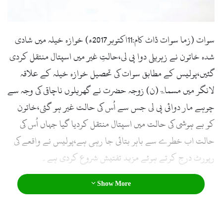
l
سوات (زما سوات ڈاٹ کام:11اکتوبر2017ء) خوازہ خیلہ میں شادی
شدہ خاتون نے زہریلی دوا پی لی،حالتِ غیر میں اسپتال منتقل کردی
گئیں،پولیس کے مطابق سوات کی تحصیل خوازہ خیلہ کے علاقہ
لانگر میں مسماۃ(ن) زوجہ حضرت نے گھریلوں ناچاقی کی وجہ سے
چوہے مار دوائی پی لی جس سے اُس کی حالت غیر ہو گئی،خاتون
کو بے ہوشی کی حالت میں اسپتال منتقل کردیا گیا جہاں اُس کی
حالت اب خطرے سے باہر بتائی جا رہی ہے،پولیس نے واقعے کی
رپورٹ درج کرتے ہوئے مزید تفتیش شروع کردی ہے۔
Show More