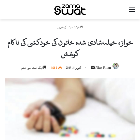
مینو
ھوم
/
سوات کی خبریں
خوازہ خیلہ،شادی شدہ خاتون کی خودکشی کی ناکام
کوشش
Niaz Khan
S
اکتوبر 11, 2017
1,086
ایک منٹ سے کم
e
n
d
a
n
e
m
a
i