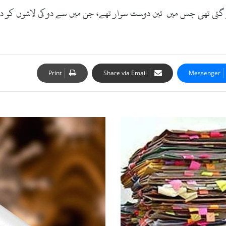
سوات میں گر گئی تھی جس میں تین دوست سوار تھے، جن میں سے دو کی لاشوں کو
Print
Share via Email
Messenger
سوات
میں
آج
کورونا
وائرس
کا
کوئی
بھی
مثبت
کیس