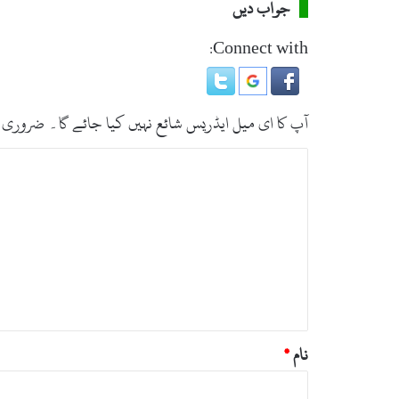
جواب دیں
Connect with:
آپ کا ای میل ایڈریس شائع نہیں کیا جائے گا۔
ضروری 
ت
ب
ص
ر
ہ
*
نام
*