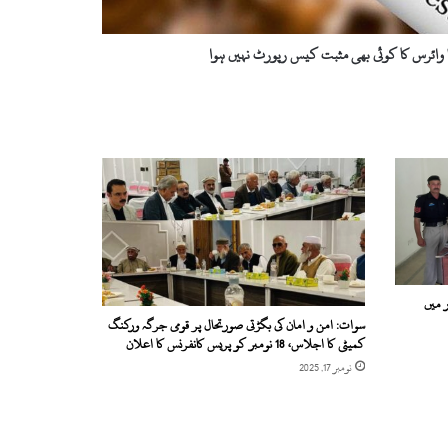
 وائرس کا کوئی بھی مثبت کیس رپورٹ نہیں ہوا
 میں
سوات: امن و امان کی بگڑتی صورتحال پر قومی جرگہ ورکنگ
کمیٹی کا اجلاس، 18 نومبر کو پریس کانفرنس کا اعلان
نومبر 17, 2025