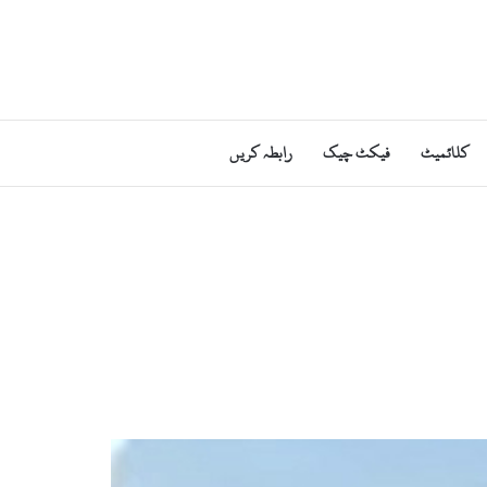
کلائمیٹ
فیکٹ چیک
رابطہ کریں