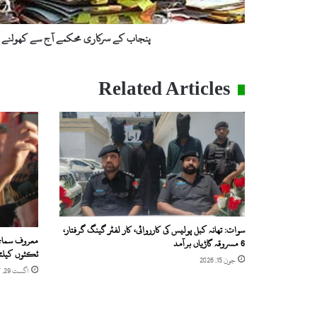
پنجاب کے سرکاری محکمے آج سے کھولنے ک
Related Articles
سوات: تھانہ کبل پولیس کی کارروائی، کار لفٹر گینگ گرفتار،
معروف سماج
6 مسروقہ گاڑیاں برآمد
ٹکٹوں کیلئے
جون 15, 2026
اگست 29, 2017