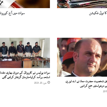
رپورٹ
نہیں
ہوا
ا نوٹی فکیشن
سوات میں آج کورونا
سوات پولیس نے کارروائی کے دوران بھاری مقدار
اسلحہ برآمد کرلیا،ملزمان گرفتار کرلئے گئے
ی شخصیت حضرت معاذ نے اے این پی
جون 20, 2023
 درخواستیں جمع کرادیں