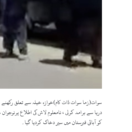
کو آبائی قبرستان میں سپر دخاک کردیا گیا۔