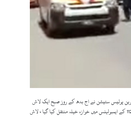
ش 26 دن بعد دریائے سوات سے برآمد ہوگئی، بحرین پولیس سٹیشن نے اج بدھ کے روز صبح ایک لاش
دریا سے برامد کرلی ، نامعلوم لاش کی اطلاع پرنوجوان شاہد کے ورثاء بحرین پہنچ گئے اور لاش کو شناخت کے بعد ریسکیو 1122 کے ایمبولینس میں خوازہ خیلہ منتقل کیا گیا ، لاش