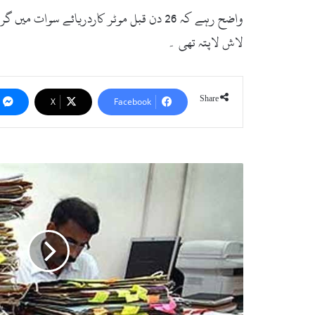
واضح رہے کہ 26 دن قبل موٹر کاردریائے 
لاش لاپتہ تھی ۔
Share
X
Facebook
پنجاب
کے
سرکاری
محکمے
آج
سے
کھولنے
کا
نوٹی
فکیشن