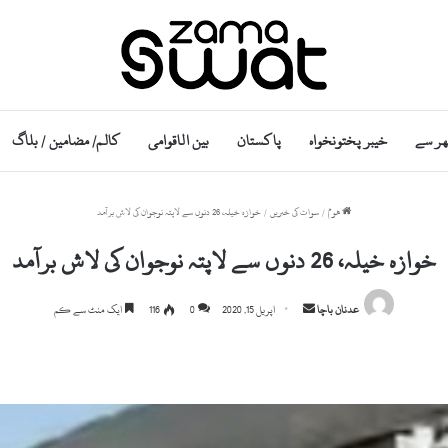
ھر سے
خیبر پختونخواہ
پاکستان
بین الاقوامی
کالم/ مضامین / بلاگ
ھوم
/
سوات کی خبریں
/
خوازہ خیلہ، 26 دنوں سے لاپتہ نوجوان کی لاش برآمد
خوازہ خیلہ، 26 دنوں سے لاپتہ نوجوان کی لاش برآمد
Send
عدنان باچا
اپریل 15, 2020
0
116
ایک منٹ سے کم
an
email