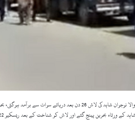
سوات(زما سوات ڈاٹ کام)خوازہ خیلہ سے تعلق رکھنے والا نوجوان شاہد کی لا