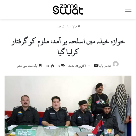
مینو
ھوم
/
سوات کی خبریں
خوازہ خیلہ میں اسلحہ بر آمد، ملزم کو گرفتار
کرلیا گیا
Send
عدنان باچا
اکتوبر 16, 2020
0
118
ایک منٹ سے کم
an
email