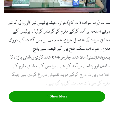
سوات (زما سوات ڈاٹ کام)خوازہ خیلہ پولیس نے کارروائی کرتے
ہوئے اسلحہ بر آمد کرکے ملزم کو گرفتار کرلیا۔ پولیس کے
مطابق سوات کی تحصیل خوازہ خیلہ میں پولیس گشت کے دوران
ملزم رحم نواب سکنہ فتح پور کے قبضہ سے پانچ
بندوق،10پستول،20 عدد چارجر،644 عدد کارتوس،آتش بازی کا
سامان اور پٹاخے بر آمد کر لئے۔ پولیس کے مطابق ملزم کے
خلاف رپورٹ درج کرکے مزید تفتیش شروع کردی ہے جبکہ
ملزم کو حوالات میں بند کردیا گیا ہے۔
Show More