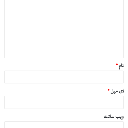
ت
ب
ص
ر
ہ
*
نام
*
ای میل
*
ویب‌ سائٹ