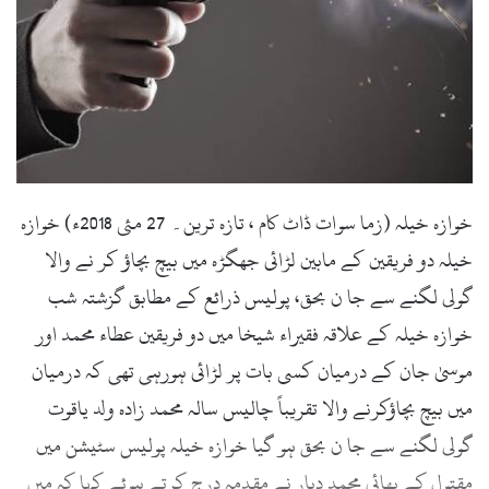
l
خوازہ خیلہ (زما سوات ڈاٹ کام ، تازہ ترین۔ 27 مئی 2018ء) خوازہ
خیلہ دو فریقین کے مابین لڑائی جھگڑہ میں بیچ بچاؤ کر نے والا
گولی لگنے سے جا ن بحق، پولیس ذرائع کے مطابق گزشتہ شب
خوازہ خیلہ کے علاقہ فقیراء شیخا میں دو فریقین عطاء محمد اور
موسیٰ جان کے درمیان کسی بات پر لڑائی ہورہی تھی کہ درمیان
میں بیچ بچاؤکرنے والا تقریباً چالیس سالہ محمد زادہ ولد یاقوت
گولی لگنے سے جا ن بحق ہو گیا خوازہ خیلہ پولیس سٹیشن میں
مقتول کے بھائی محمد دیار نے مقدمہ درج کرتے ہوئے کہا کہ میں