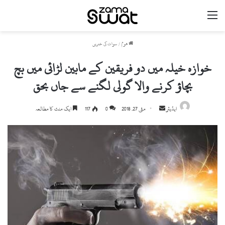
مینو
ھوم
/
سوات کی خبریں
خوازہ خیلہ میں دو فریقین کے مابین لڑائی میں بچ
بچاؤ کرنے والا گولی لگنے سے جاں بحق
ایڈیٹر
S
مئی 27, 2018
0
117
ایک منٹ کا مطالعہ
e
n
d
a
n
e
m
a
i