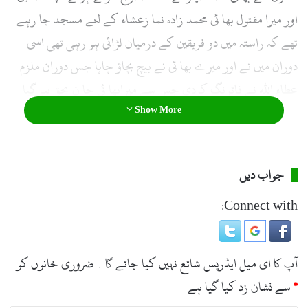
اور میرا مقتول بھا ئی محمد زادہ نما زعشاء کے لئے مسجد جا رہے
تھے کہ راستہ میں دو فریقین کے درمیان لڑائی ہو رہی تھی اسی
دوران میں نے اور میرے بھا ئی نے بیچ بچاؤ چاہا جس دوران ملزم
عطاء اللہ نے فائرنگ کردی جس سے میرابھا ئی جا ن بحق ہو گیا
Show More
خوازہ خیلہ پولیس نے مقدمہ درج کر تے ہوئے تفتیش شروع
کردی
جواب دیں
Connect with:
آپ کا ای میل ایڈریس شائع نہیں کیا جائے گا۔
ضروری خانوں کو
*
سے نشان زد کیا گیا ہے