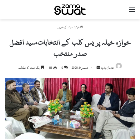
مینو
ھوم
/
سوات کی خبریں
خوازہ خیلہ پر یس کلب کے انتخابات،سید افضل
صدر منتخب
Send
عدنان باچا
دسمبر 9, 2020
0
113
ایک منٹ کا مطالعہ
an
email