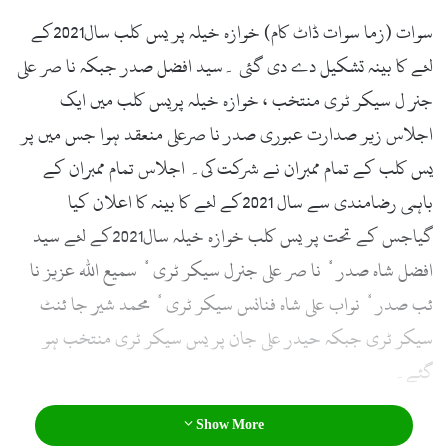
سوات (زما سوات ڈاٹ کام) خوازہ خیلہ پر یس کلب سال2021کے
لئے کا بینہ تشکیل دے دی گئی ۔سید افضل صدر جبکہ نا صر علی
جنر ل سیکر ٹری منتخب ، خوازہ خیلہ پریس کلب میں ایک
اجلاس زیر صدارت عبوری صدر نا صرعلی منعقد ہوا جس میں پر
یس کلب کے تمام ممبران نے شرکت کی۔ اجلاس تمام ممبران کے
باہمی رضامندی سے سال 2021کے لئے کا بینہ کا اعلان کیا
گیاجس کے تحت پر یس کلب خوازہ خیلہ سال2021کے لئے سید
افضل شاہ صدر ٗ نا صر علی جنرل سیکر ٹری ٗ سمیع اللہ عزیز نا
ئب صدر ٗ نواب علی شاہ فنانس سیکر ٹری ٗ محمد شیر جا ئنٹ
سیکر ٹری جبکہ حیدر علی جان پر یس سیکر ٹری منتخب ہو
گئے۔
Show More