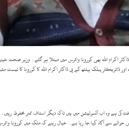
اکٹر اکرام اللہ بھی کورونا وائرس میں مبتلا ہو گئے۔ وزیر صحت خیبر
ڈ 19 رسپانس ٹیم کے سربراہ اور ڈائریکٹر پبلک ہیلتھ کے پی ڈاکٹر اکرام اللہ کا کورو
ت کی ہے وہ اب آئسولیشن میں ہیں تاکہ دیگر اسٹاف ممبر محفوظ رہیں۔
س حوالے سے آگاہ کیا جا رہا ہے۔ خیال رہے کہ ملک میں کورونا وائر