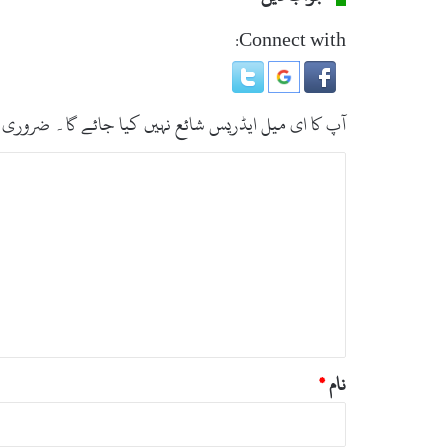
ک
ا
Connect with:
ن
و
ٹ
ی
آپ کا ای میل ایڈریس شائع نہیں کیا جائے گا۔
ضروری 
ف
ک
ت
ی
ب
ش
ن
ص
ک
ر
ا
ل
ہ
ع
*
د
م
ق
نام
*
ر
ا
ر