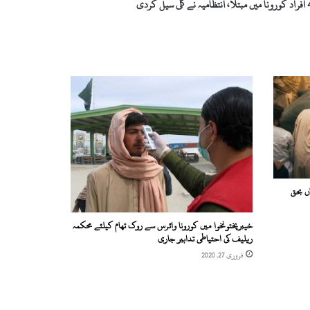
خیبرپختونخوا میں کورونا وائرس سے روک تھام کیلئے محکمہ
ریلیف کی احتیاطی تدابیر جاری
فروری 27, 2020