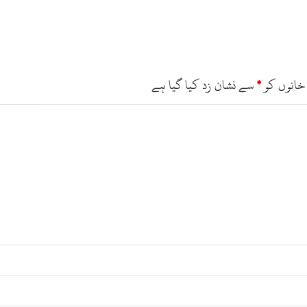
ت
ل
ا
،
ا
ن
خانوں کو
*
سے نشان زد کیا گیا ہے
ت
ظ
ا
م
ی
ہ
ن
ے
گ
ل
ی
س
ی
ل
ک