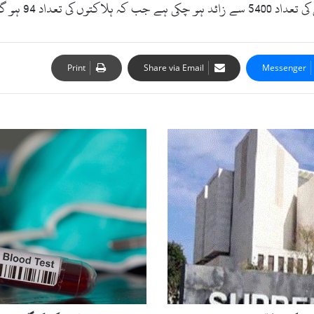
داد 94 ہو گئی ہے۔
Print
Share via Email
Messenger
ل
ا
ہ
و
ر
ک
ی
ا
ی
ک
گ
ل
ی