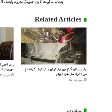
پنجاب حکومت کا بین الصوبائی مشروط پابندی کا ن
ی
ن
ا
Related Articles
ل
ص
و
ب
ا
ئ
ی
م
ش
وزیر اعظم 
ر
لوئر دیر: تازہ گرام میں موٹرکار اور موٹرسائیکل کے تصادم
میں پیشرفت 
و
سے 3 افراد جاں بحق، 2 زخمی
مارچ 4, 2020
ط
دسمبر 20, 2024
پ
ا
ب
ن
د
ی
جواب دیں