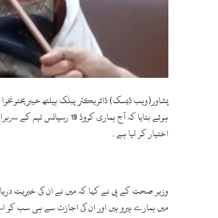
پشاور(ویب ڈیسک) ڈائریکٹر پبلک ہیلتھ خیبرپختونخوا ڈ
ہوئے بتایا کہ آج ہماری کوو
اختیار کر لیا ہے۔
وزیر صحت کے پی نے کہا کہ میں نے ان کی خیریت دریاف
میں ہمارے ہیرو ہیں اور ان کی اجازت سے ہی سب کو ا