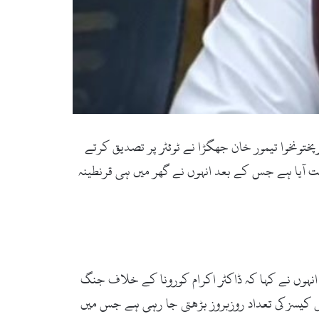
پختونخوا تیمور خان جھگڑا نے ٹوئٹر پر تصدیق کرتے
نا کا ٹیسٹ مثبت آیا ہے جس کے بعد انہوں نے گھر میں ہی قرنطینہ
 انہوں نے کہا کہ ڈاکٹر اکرام کورونا کے خلاف جنگ
س کیسز کی تعداد روزبروز بڑھتی جا رہی ہے جس میں