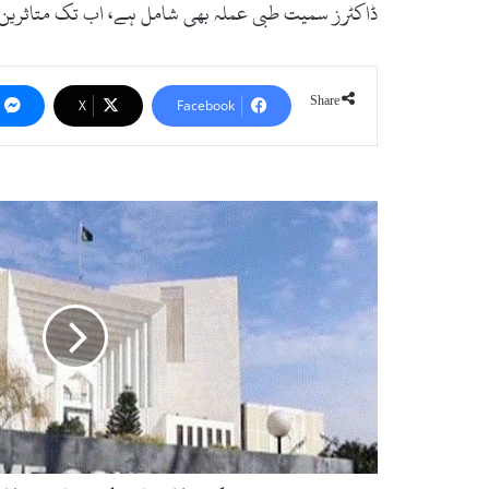
ڈاکٹرز سمیت طبی عملہ بھی شامل ہے، اب تک متاثرین کی تعداد 5400 سے زائد ہو چکی ہے جب کہ ہلاکتوں کی تع
Share
X
Facebook
پ
ن
ج
ا
ب
ح
ک
و
م
ت
ک
ا
ب