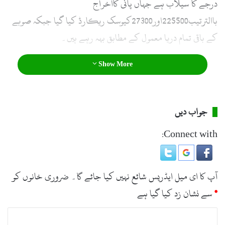
درجے کا سیلاب ہے جہاں پانی کااخراج
l
باالترتیب225500اور27300کیوسک ریکارڈ کیا گیا جبکہ صوبے
کے باقی تمام دریا معمول کے مطابق بہہ رہے ہیں۔
Show More
جواب دیں
Connect with:
آپ کا ای میل ایڈریس شائع نہیں کیا جائے گا۔
ضروری خانوں کو
*
سے نشان زد کیا گیا ہے
ت