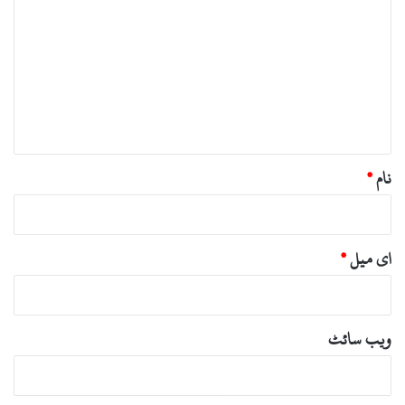
ب
ص
ر
ہ
*
نام
*
ای میل
*
ویب‌ سائٹ