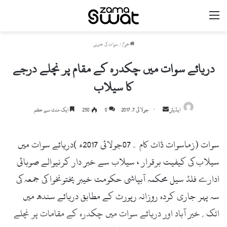
مینو
ھوم
/
سوات کی خبریں
دریائے سوات میں چکدرہ کے مقام پر نچلے درجے
کا سیلاب
ایڈیٹر
S
جولائی 7, 2017
0
250
ایک منٹ سے کم
e
n
سوات (زماسوات ڈاٹ کام ۔07جولائی 2017ء )دریائے سوات میں
d
a
سیلاب کی کیفیت برقرار ، سیلاب سے خبر دار کرنیوالے صوبائی
n
ادارے فلڈ سیل محکمہ آبپاشی حکومت خیبر پختونخوا کی جمعہ کی
e
سہ پہر جاری کردہ روزانہ رپورٹ کے مطابق دریائے سندھ میں
m
a
اٹک؍خیر آباد اور دریائے سوات میں چکدرہ کے مقامات پر نچلے
i