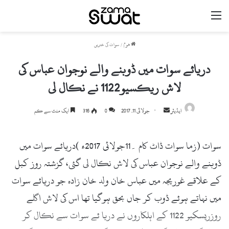
مینو
ھوم
/
سوات کی خبریں
دریائے سوات میں ڈوبنے والے نوجوان عباس کی
لاش ریکسیو1122 نے نکال لی
ایڈیٹر
S
جولائی 11, 2017
0
316
ایک منٹ سے کم
e
n
سوات (زما سوات ڈاٹ کام ۔11جولائی 2017ء )دریائے سوات میں
d
a
ڈوبنے والے نوجوان عباس کی لاش نکال لی گئی، گزشتہ روز کبل
n
کے علاقے غوریجہ میں عباس خان ولد خان زادہ جو دریائے سوات
e
میں نہاتے ہوئے ڈوب کر جاں بحق ہوگیا تھا اس کی لاش اگلے
m
a
روزریسکیو 1122 کے اہلکاروں نے دریا ئے سوات سے نکال کر
i