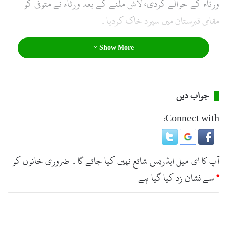
ورثاء کے حوالے کردی، لاش ملنے کے بعد ورثاء نے متوفی کو
l
مقامی قبرستان میں سپرد خاک کردیا۔
Show More
جواب دیں
Connect with:
آپ کا ای میل ایڈریس شائع نہیں کیا جائے گا۔
ضروری خانوں کو
*
سے نشان زد کیا گیا ہے
ت
ب