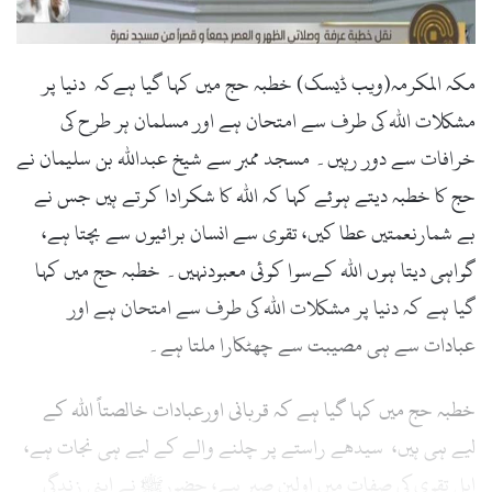
مکہ المکرمہ(ویب ڈیسک) خطبہ حج میں کہا گیا ہےکہ دنیا پر
مشکلات اللہ کی طرف سے امتحان ہے اور مسلمان ہر طرح کی
خرافات سے دور رہیں۔ مسجد ممبر سے شیخ عبداللہ بن سلیمان نے
حج کا خطبہ دیتے ہوئے کہا کہ اللہ کا شکرادا کرتے ہیں جس نے
بے شمارنعمتیں عطا کیں، تقوی سے انسان برائیوں سے بچتا ہے،
گواہی دیتا ہوں اللہ کےسوا کوئی معبودنہیں۔ خطبہ حج میں کہا
گیا ہے کہ دنیا پر مشکلات اللہ کی طرف سے امتحان ہے اور
عبادات سے ہی مصیبت سے چھٹکارا ملتا ہے۔
خطبہ حج میں کہا گیا ہے کہ قربانی اورعبادات خالصتاً اللہ کے
لیے ہی ہیں، سیدھے راستے پر چلنے والے کے لیے ہی نجات ہے،
اہل تقوی کی صفات میں اولین صبر ہے، حضورﷺ نے اپنی زندگی