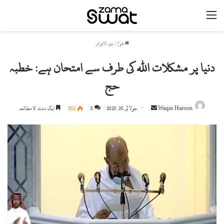
مینو
ھوم
/
بین الاقوامی
دنیا پر مشکلات اللہ کی طرف سے امتحان ہے: خطبہ
حج
Send
Waqas Haroon
جولائی 30, 2020
0
502
ایک منٹ کا مطالعہ
an
email