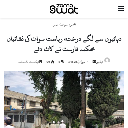
مینو
ھوم
/
سوات کی خبریں
دہائیوں سے لگے درخت، ریاست سوات کی نشانیاں
محکمہ فارسٹ نے کاٹ دئے
ایڈیٹر
S
جولائی 28, 2018
0
126
ایک منٹ کا مطالعہ
e
n
d
a
n
e
m
a
i