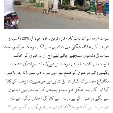
l
سوات (زما سوات ڈاٹ کام ، تازہ ترین۔ 29 جولائی 2018ء) سیدو
شریف کے علاقہ شگئی میں دہائیوں سے لگے درخت جوکہ ریاست
سوات کی نشانیاں سمجھے جاتے تھے آج ان درختوں کو محکمہ
فارسٹ نے کاٹ دیا ، نئے درخت تو دور کی بات سوات کی شناخت
رکھنے والے درختوں کو ضلع بھر میں بے دردی سے کاٹا جارہا ہے ،
مکانباغ میں سڑک کنارے ایل تناور اور خوبصورت درخت کو کاٹا
گیا اس کے بعد شگئی اور سیدو ہسپتال کے سامنے بھی دہائیوں
سے لگے درختوں کو بے دردی سے کاٹا گیا، مقامی لوگوں نے ڈی
سی سوات اور کمشنر مالاکنڈڈویژن سے اپیل کی ہے کہ وہ اس کا