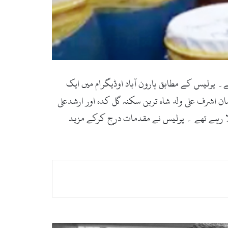
ے۔ پولیس کے مطابق ہارون آباد اوڈیگرام میں ایک
 کے دوران 1410 لیٹر دیسی شراب برآمد کرکے دو ملزمان اشرف علی ولد شاہ ترین سکنہ گل کدہ اور ارشدعلی
چلا رہے تھے ۔ پولیس نے مقدمات درج کرکے مزید