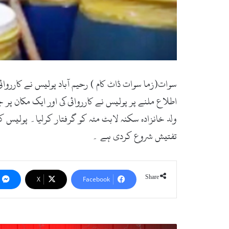
سوات(زما سوات ڈاٹ کام ) رحیم آباد پولیس نے کارروائ
ولد خانزادہ سکنہ لابٹ مٹہ کو گرفتار کرلیا۔ پولیس 
تفتیش شروع کردی ہے ۔
Share
X
Facebook
سوات