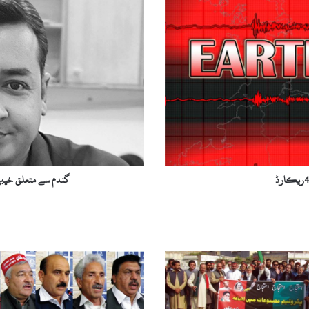
سے
متعلق
خیبر
پختونخواہ
کے
اعداد
و
شمار
کیا
ہیں؟
(لحاظ
علی)
گندم سے متعلق خیبر 