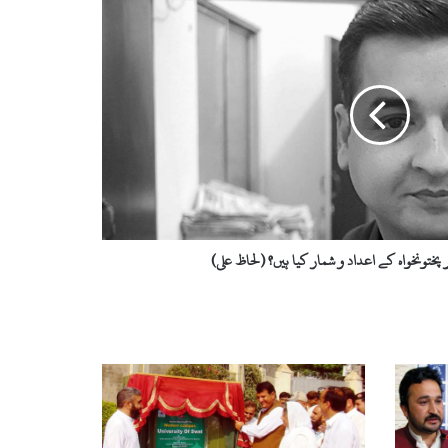
پختونخواہ کے اعداد و شمار کیا ہیں؟ (لحاظ علی)