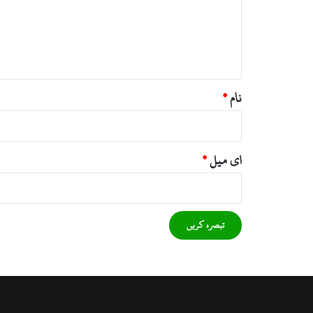
ر
ہ
*
نام
*
ای میل
*