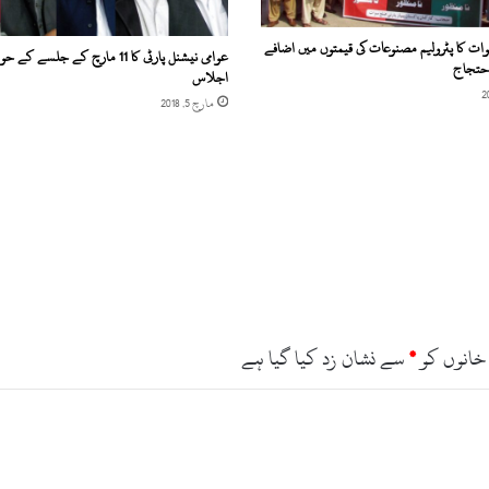
سوات کا پٹرولیم مصنوعات کی قیمتوں میں اضافے
عوامی نیشنل پارٹی کا 11 مارچ کے جلسے 
حتجاج
اجلاس
مارچ 5, 2018
خانوں کو
*
سے نشان زد کیا گیا ہے