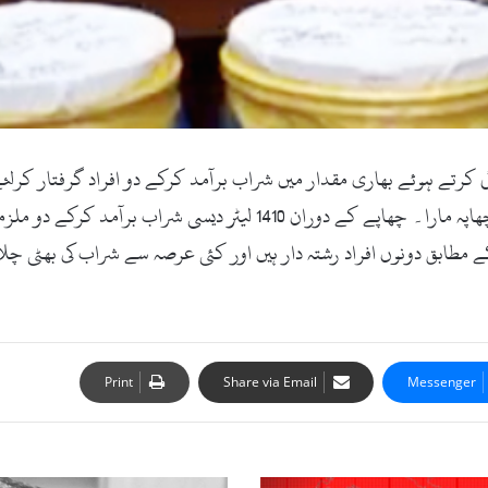
ی کرتے ہوئے بھاری مقدار میں شراب برآمد کرکے دو افراد گرفتار کرلئ
اطلاع ملنے پر پولیس نے کارروائی کی اور ایک مکان پر چھاپہ مارا۔ چھاپے
کے مطابق دونوں افراد رشتہ دار ہیں اور کئی عرصہ سے شراب کی بھٹی 
Print
Share via Email
Messenger
گندم