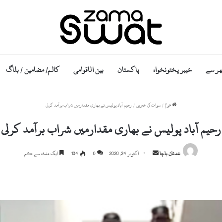
ھر سے
خیبر پختونخواہ
پاکستان
بین الاقوامی
کالم/ مضامین / بلاگ
ھوم
/
سوات کی خبریں
/
رحیم آباد پولیس نے بھاری مقدارمیں شراب برآمد کرلی
رحیم آباد پولیس نے بھاری مقدارمیں شراب برآمد کرلی
Send
عدنان باچا
اکتوبر 24, 2020
0
104
ایک منٹ سے کم
an
email