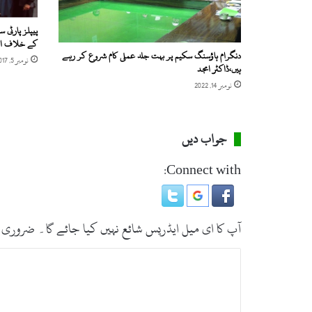
پیپلز پارٹی 
کے خلاف ا
دنگرام ہاؤسنگ سکیم پر بہت جلد عملی کام شروع کر رہے
نومبر 5, 2017
ہیں،ڈاکٹر امجد
نومبر 14, 2022
جواب دیں
Connect with:
آپ کا ای میل ایڈریس شائع نہیں کیا جائے گا۔
ضروری 
ت
ب
ص