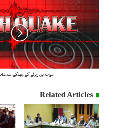
میں
زلزلے
کے
جھٹکے،
شدت4.4ریکارڈ
سوات میں زلزلے کے جھٹکے، شدت4.4ریکارڈ
Related Articles