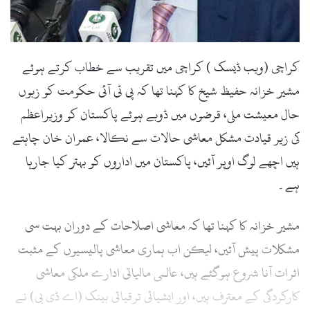
l
کراچی (ویب ڈیسک ) کراچی میں تقریب سے خطاب کرتے ہوئے
مشیر خزانہ حفیظ شیخ کا کہنا تھا کہ پی ٹی آئی حکومت کو زبوں
حال معیشت ملی، قرضوں میں ڈوبے ہوئے پاکستان کو وزیراعظم
کی زیر قیادت مشکل معاشی حالات سے نکالا، عمران خان چاہتے
ہیں اچھے لوگ اوپر آئیں، پاکستان میں اداروں کو بہتر کیا جارہا
ہے۔
مشیر خزانہ کا کہنا تھا کہ معاشی اصلاحات کے دوران بہت سی
مشکلات پیش آئیں، لیکن اب ہماری معاشی پالیسیوں کے مثبت
اثرات آنا شروع ہوگئے ہیں، عالمی مالیاتی ادارے ملکی معاشی
کارکردگی کے معترف ہیں، اور ایشیائی ترقیاتی بینک (اے ڈی بی) نے