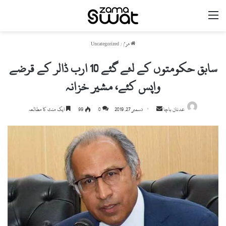
مینو
ھوم
/
Uncategorized
سابق حکومتوں کے لئے گئے 10 ارب ڈالر کے قرضے
واپس کئے، مشیر خزانہ
عدنان باچا
S
دسمبر 27, 2019
0
99
ایک منٹ کا مطالعہ
e
n
d
a
n
e
m
a
i