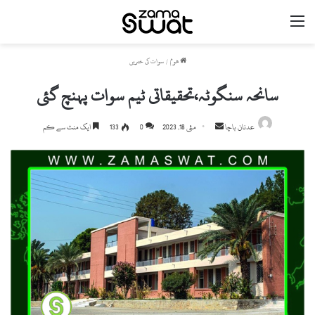
مینو
ھوم
/
سوات کی خبریں
سانحہ سنگوٹہ،تحقیقاتی ٹیم سوات پہنچ گئی
Send
عدنان باچا
مئی 18, 2023
0
133
ایک منٹ سے کم
an
email