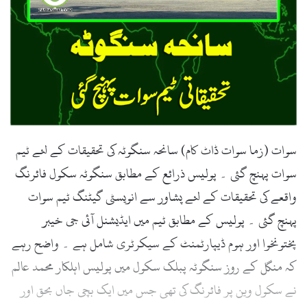
سوات (زما سوات ڈاٹ کام) سانحہ سنگوٹہ کی تحقیقات کے لئے ٹیم
سوات پہنچ گئی ۔ پولیس ذرائع کے مطابق سنگوٹہ سکول فائرنگ
واقعے کی تحقیقات کے لئے پشاور سے انویسٹی گیٹنگ ٹیم سوات
پہنچ گئی ۔ پولیس کے مطابق ٹیم میں ایڈیشنل آئی جی خیبر
پختونخوا اور ہوم ڈیپارٹمنٹ کے سیکرٹری شامل ہے ۔ واضح رہے
کہ منگل کے روز سنگوٹہ پبلک سکول میں پولیس اہلکار محمد عالم
نے سکول وین پر فائرنگ کی تھی جس میں ایک بچی جاں بحق اور