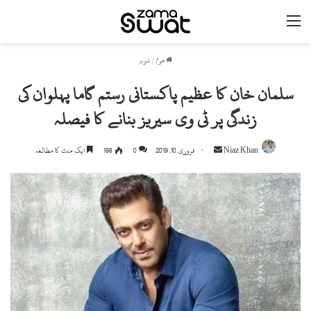
مینو
ھوم
/
شوبز
سلمان خان کا عظیم پاکستانی رستم گاما پہلوان کی
زندگی پر ٹی وی سیریز بنانے کا فیصلہ
Niaz Khan
S
فروری 10, 2019
0
198
ایک منٹ کا مطالعہ
e
n
d
a
n
e
m
a
i