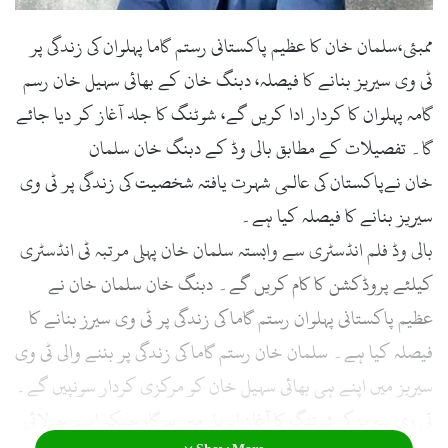
l
ممبئی،سلمان خان کا عظیم پاکستانی رستم گاما پہلوان کی زندگی پر
ٹی وی سیریز بنانے کا فیصلہ، دبنگ خان کے بھائی سہیل خان رسم
گامہ پہلوان کا کردار ادا کریں گے، شوٹنگ کا جلد آغاز کر دیا جائے
گا۔ تفصیلات کے مطابق بالی وڈ کے دبنگ خان سلمان
خان نےپاکستان کی عالمی شہرت یافتہ شخصیت کی زندگی پر ٹی وی
سیریز بنانے کا فیصلہ کیا ہے۔
بالی وڈ فلم انڈسٹری سے وابستہ سلمان خان پہلی مرتبہ ٹی انڈسٹری
کیلئے پروڈکشن کا کام کریں گے۔ دبنگ خان سلمان خان نے
عظیم پاکستانی پہلوان رستم گاما کی زندگی پر ٹی وی سیرز بنانے کا
فیصلہ کیا ہے۔ سلمان خان رستم گاما کی زندگی پر بننے والی ٹی وی
سیریز میں اپنے ہی بھائی سہیل خان کو مرکزی کردار سونپیں گے۔
ٹی وی سیریز کی شوٹنگ کا آغاز اپریل میں ہوگا، جبکہ اسے جولائی