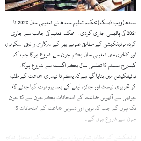
سندھ(ویب ڈیسک)محکمہ تعلیم سندھ نے تعلیمی سال 2020 تا
2021 کی پالیسی جاری کردی۔ محکمہ تعلیم کی جانب سے جاری
کردہ نوٹیفکیشن کے مطابق صوبے بھر کے سرکاری و نجی اسکولوں
اور کالجوں میں تعلیمی سال یکم جون سے شروع ہوگا جب کہ
کیمبرج سسٹم کا تعلیمی سال یکم اگست سے شروع ہوگا۔
نوٹیفکیشن میں بتایا گیا ہےکہ یکم تا تیسری جماعت کے طلبہ
کو تحریری ٹیسٹ اور جائزہ لینے کے بعد پروموٹ کیا جائے گا،
چوتھی سے آٹھویں جماعت کے امتحانات یکم جون سے 15 جون
تک ہوں گے جب کہ نویں اور دسویں جماعت کے امتحانات 15
جون سے شروع ہوں گے۔
نوٹیفکیشن کے مطابق تمام بورڈز دسویں جماعت کے امتحانی نتائج