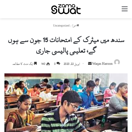
مینو
ھوم
/
Uncategorized
سندھ میں میٹرک کے امتحانات 15 جون سے ہوں
گے، تعلیمی پالیسی جاری
Send
Waqas Haroon
اپریل 22, 2020
0
140
ایک منٹ کا مطالعہ
an
email