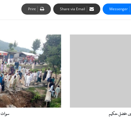
Print
Share via Email
Messenger
سوات
:
مٹہ
میں
حادثہ،
دو
افراد
جاں
بحق
یں ،فضل حکیم
سوات :