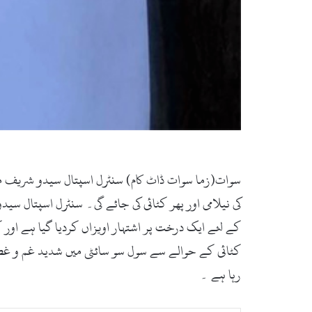
کی نیلامی اور پھر کٹائی کی جائے گی۔ سنٹرل اسپتال س
کٹائی کے حوالے سے سول سو سائٹی میں شدید غم و غصہ
رہا ہے ۔