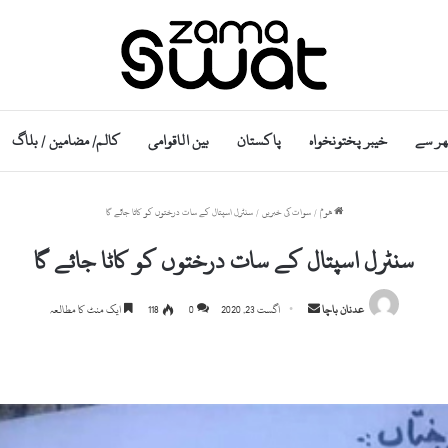
ھر سے
خیبر پختونخواہ
پاکستان
بین الاقوامی
کالم/ مضامین / بلاگ
ھوم
/
سوات کی خبریں
/
سنٹرل اسپتال کے سات درختوں کو کاٹا جائے گا
سنٹرل اسپتال کے سات درختوں کو کاٹا جائے گا
Send
عدنان باچا
اگست 23, 2020
0
118
ایک منٹ کا مطالعہ
an
email