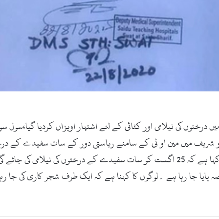
یدو شریف میں مین او ٹی کے سامنے ریاستی دور کے سات سفیدے کے درختوں
کے لئے ایک درخت پر اشتہار اویزاں کردیا گیا ہے اور کہا ہے کہ 25 اگست کو سات سفیدے کے
 پایا جا رہا ہے ۔لوگوں کا کہنا ہے کہ ایک طرف شجر کاری کی جا ر