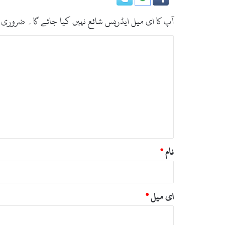
آپ کا ای میل ایڈریس شائع نہیں کیا جائے گا۔
ضروری 
ت
ب
ص
ر
ہ
*
نام
*
ای میل
*