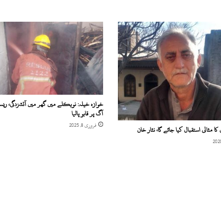
خوازہ خیلہ: نویکلے میں گھر میں آتشزدگی، ریس
آگ پر قابو پالیا
فروری 8, 2025
کا مثالی استقبال کیا جائے گا، نثار خان