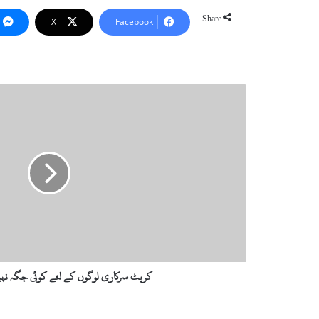
Share
X
Facebook
کرپٹ
سرکاری
لوگوں
کے
لئے
کوئی
جگہ
نہیں
،فضل
حکیم
کرپٹ سرکاری لوگوں کے لئے کوئی جگہ نہ