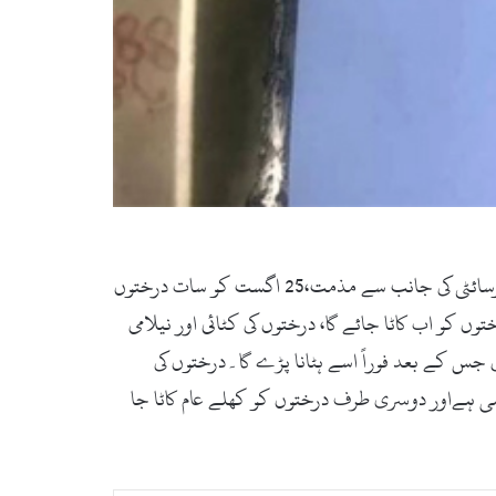
سوات(زما سوات ڈاٹ کام) سنٹرل اسپتال سیدو شریف میں درختوں کی نیلامی اور کٹائی کے لئے اشتہار اویزاں کردیا گیا،سول سوسائٹی کی جانب سے مذمت،25 اگست کو سات درختوں
 کو اب کاٹا جائے گا، درختوں کی کٹائی اور نیلامی
 درختوں کی نیلامی کی جائے گی جس کے بعد فوراً اسے ہٹانا پڑے گا۔درختوں کی
ہی ہےاور دوسری طرف درختوں کو کھلے عام کاٹا جا