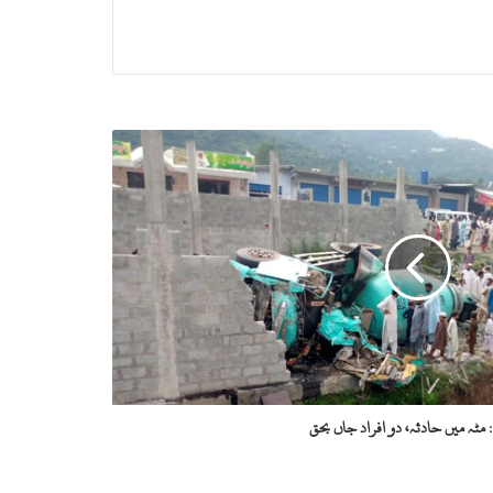
 مٹہ میں حادثہ، دو افراد جاں بحق