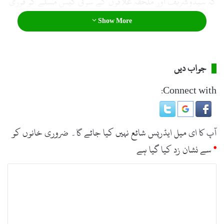
کہ سیدوشریف اور ملحقہ علاقوں کے سوئی گیس مسلے کو فوری
حل کیا جائے بصورت دیگر سخت احتجاج پر اُتر آئیں گے ۔
Show More
جواب دیں
Connect with:
آپ کا ای میل ایڈریس شائع نہیں کیا جائے گا۔
ضروری خانوں کو
*
سے نشان زد کیا گیا ہے
ت
ب
ص
ر