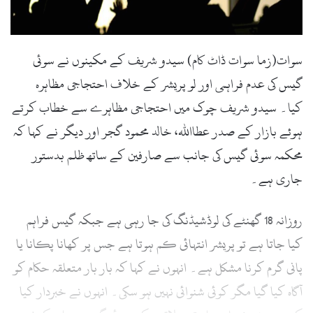
l
سوات(زما سوات ڈاٹ کام) سیدو شریف کے مکینوں نے سوئی
گیس کی عدم فراہمی اور لو پریشر کے خلاف احتجاجی مظاہرہ
کیا۔ سیدو شریف چوک میں احتجاجی مظاہرے سے خطاب کرتے
ہوئے بازار کے صدر عطااللہ، خالد محمود گجر اور دیگر نے کہا کہ
محکمہ سوئی گیس کی جانب سے صارفین کے ساتھ ظلم بدستور
جاری ہے۔
روزانہ 18 گھنٹے کی لوڈشیڈنگ کی جا رہی ہے جبکہ گیس فراہم
کیا جاتا ہے تو پریشر انتہائی کم ہوتا ہے جس پر کھانا پکانا یا
پانی گرم کرنا مشکل ہے۔ انہوں نے کہا کہ بار بار متعلقہ حکام کو
آگاہ کیا گیا مگر کوئی شنوائی نہیں ہو سکی۔ انہوں نے خبردار کیا