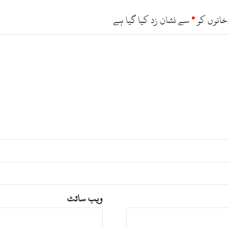
ں
م
خانوں کو
*
سے نشان زد کیا گیا ہے
ی
ں
ر
ا
ش
ن
ت
ق
س
ی
م
ک
ر
د
ی
ا
ویب‌ سائٹ