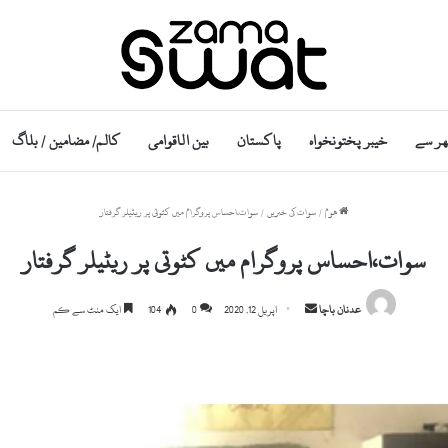
ھر سے
خیبر پختونخواہ
پاکستان
بین الاقوامی
کالم/ مضامین / بلاگ
ھوم
/
سوات کی خبریں
/
سوات،احساس پروگرام میں کٹوتی پر ریٹیلر گرفتار
سوات،احساس پروگرام میں کٹوتی پر ریٹیلر گرفتار
S
عدنان باچا
اپریل 12, 2020
0
104
ایک منٹ سے کم
e
n
d
a
n