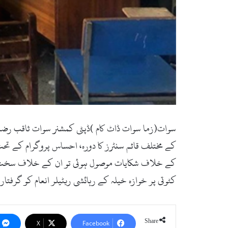
سوات(زما سوات ڈاٹ کام )ڈپٹی کمشنر سوات ثاقب رضا ا
کے مختلف قائم سنٹرز کا دورہ، احساس پروگرام کے تح
کے خلاف شکایات موصول ہوئی تو ان کے خلاف سخت قانو
کٹوتی پر خوازہ خیلہ کے رہائشی ریٹیلر انعام کو گرفتار 
Share
X
Facebook