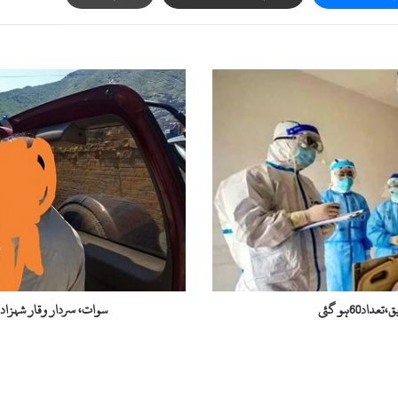
س
و
ا
ت
،
س
ر
د
ا
ر
و
ق
ا
سوات، سردار وقار شہزاد 
ر
ش
ہ
ز
ا