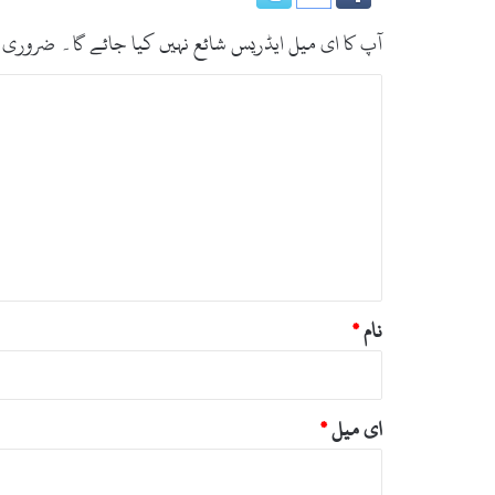
د
ا
آپ کا ای میل ایڈریس شائع نہیں کیا جائے گا۔
ضروری 
د
6
ت
0
ب
ہ
و
ص
گ
ر
ئ
ی
ہ
*
نام
*
ای میل
*