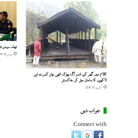
ک
و
ر
و
ن
ا
و
تھانہ سیدو ش
ا
نومبر 16, 2019
ئ
ر
س
کالام میں گھر کے اندر آگ بھڑک اٹھی چار کمرے اور
ک
لاکھوں کا سامان جل کر خاکستر
ی
اکتوبر 15, 2018
ت
ص
د
ی
جواب دیں
ق
،
Connect with:
ت
ع