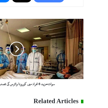
س
و
ا
ت
،
م
ز
ی
د
6
ا
ف
ر
سوات،مزید 6 افراد میں کورونا وائرس کی تصدیق،تعداد60ہو گئی
ا
د
م
Related Articles
ی
ں