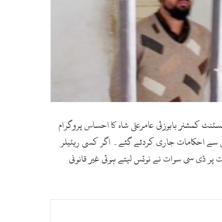
ٹنٹ کمشنر بابوزئی عامرعلی شاہ کا احساس پروگرام
تی سے احکامات جاری کردئے گئے۔ اگر کسی ریٹیلر
پر ڈی سی سوات نے نوٹس لیتے ہوئی غیر قانونی