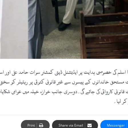
سلم کی خصوصی ہدایت پر ایڈیشنل ڈپٹی کمشنر سوات حامد علی اور اسس
ت مستحق خاندانوں کے پیسوں سے غیر قانونی کٹوتی پر ریٹیلر کو سخ
نی کاروائی کی جائے گی۔دوسری جانب خوازہ خیلہ میں عوامی شکایات 
کر لیا۔
Print
Share via Email
Messenger