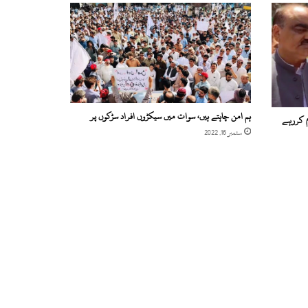
ہم امن چاہتے ہیں، سوات میں سیکڑوں افراد سڑکوں پر
ام کررہے
ستمبر 16, 2022