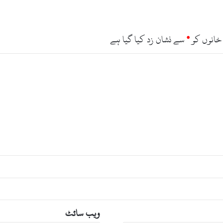
ک
ا
ا
ن
خانوں کو
*
سے نشان زد کیا گیا ہے
ک
ش
ا
ف
ویب‌ سائٹ