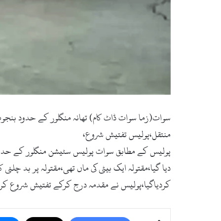
سوات(زما سوات ڈاٹ کام) تھانہ منگلور کے حدود بنجوٹ 
منتقل،پولیس تفتیش شروع،
دیا گیا،مقتولہ ایک بیٹی کی ماں تھی،مقتولہ پر بد چلنی ک
کردیاگیا،پولیس نے مقدمہ درج کرکے تفتیش شروع 