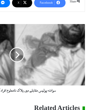
Share
X
Facebook
س
و
ا
ت
،
پ
و
ل
ی
س
م
ق
ا
سوات، پولیس مقابلے میں ہلاک نامعلوم افراد
ب
ل
ے
Related Articles
م