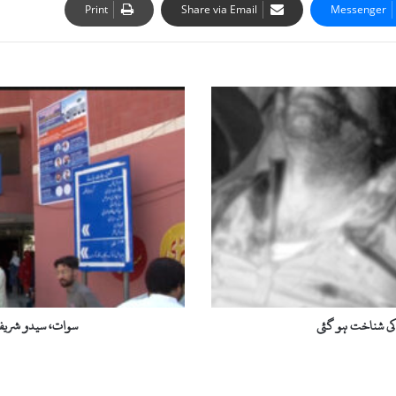
Print
Share via Email
Messenger
س
و
ا
ت
،
س
ی
د
و
ش
ر
ی
ف
 کی شناخت ہو گئی
سوات، سیدو شریف 
ا
س
پ
ت