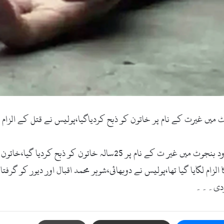
میں غیرت کے نام پر خاتون کو ذبح کردیاگیا،پولیس نے قتل کے الزام می
پولیس کے مطابق سوات پولیس سٹیشن منگلور کے حدود بنجوٹ میں غیر ت
ا الزام لگایا گیا تھا،پولیس نے دوبھائی،شوہر محمد اقبال اور دیور کو گر
کردی۔۔۔