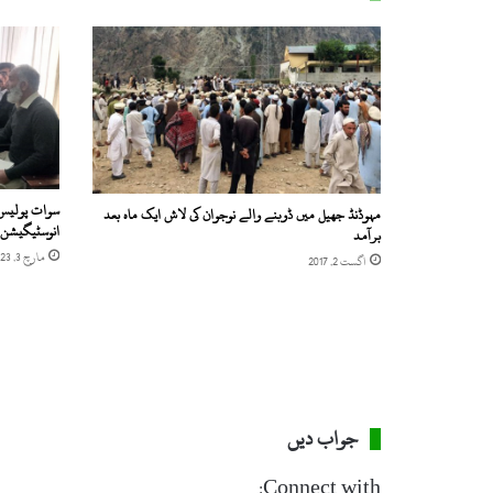
ی
ں
ہ
ل
ا
ک
ن
ا
م
سوات پولیس 
مہوڈنڈ جھیل میں ڈوبنے والے نوجوان کی لاش ایک ماہ بعد
ع
انوسٹیگیشن 
برآمد
ل
مارچ 3, 2023
اگست 2, 2017
و
م
ا
ف
ر
ا
د
ک
جواب دیں
ی
ش
Connect with: