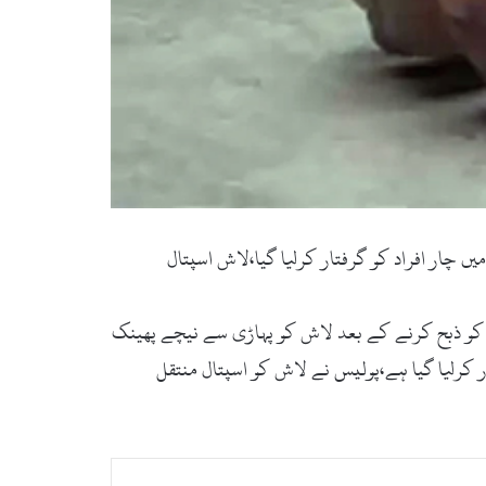
ں چار افراد کو گرفتار کرلیا گیا،لاش اسپتال
 کے نام پر 25سالہ خاتون کو ذبح کردیا گیا،خاتون کو ذبح کرنے کے بعد لاش کو پہاڑی سے نیچے پھینک
فتار کرلیا گیا ہے،پولیس نے لاش کو اسپتال منتقل