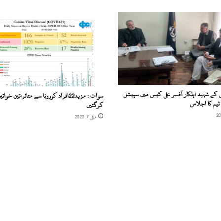
ا
ل
م
ی
ں
غ
ی
ر
ق
کے شہید اہلکار آفسر علی کیس میں سپیشل
سوات : مزید22افراد کورونا سے متاثر،تین خوا
ا
ٹیم کا اجلاس
کرگئیں
ن
مئی 7, 2020
و
ن
ی
ب
ھ
ر
ت
ی
و
ں