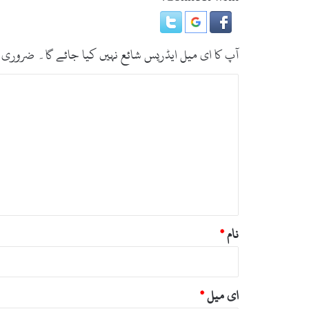
ن
ا
خ
ت
آپ کا ای میل ایڈریس شائع نہیں کیا جائے گا۔
ضروری 
ہ
و
ت
گ
ب
ئ
ی
ص
ر
ہ
*
نام
*
ای میل
*