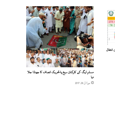
تین انتقال
مسلم لیگ کے کارکنان سیخ پا،تحریک انصاف کا جھنڈا جلا
دیا
جولائی 29, 2017