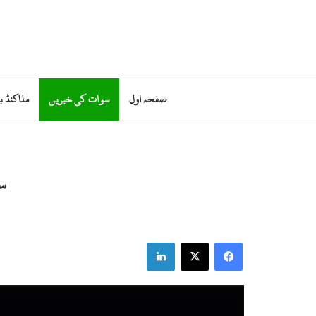
صفحہ اول
سوات کی خبریں
ملاکنڈ ب
س
LinkedIn
X
Facebook