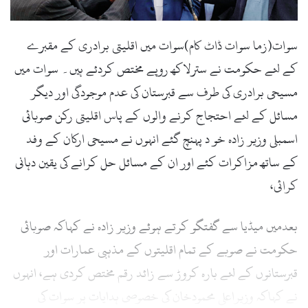
l
سوات(زما سوات ڈاٹ کام)سوات میں اقلیتی برادری کے مقبرے
کے لئے حکومت نے سترلاکھ روپے مختص کردئے ہیں۔ سوات میں
مسیحی برادری کی طرف سے قبرستان کی عدم موجودگی اور دیگر
مسائل کے لئے احتجاج کرنے والوں کے پاس اقلیتی رکن صوبائی
اسمبلی وزیر زادہ خو د پہنچ گئے انہوں نے مسیحی ارکان کے وفد
کے ساتھ مزاکرات کئے اور ان کے مسائل حل کرانے کی یقین دہانی
کرائی،
بعدمیں میڈیا سے گفتگو کرتے ہوئے وزیر زادہ نے کہاکہ صوبائی
حکومت نے صوبے کے تمام اقلیتوں کے مذہبی عمارات اور
قبرستانوں کے لئے بارہ کروڑ سے زائد رقم مختص کردی ہے، انہوں
نے کہاکہ وزیراعلی محمودخان کی خصوصی ہدایات پر سوات کی