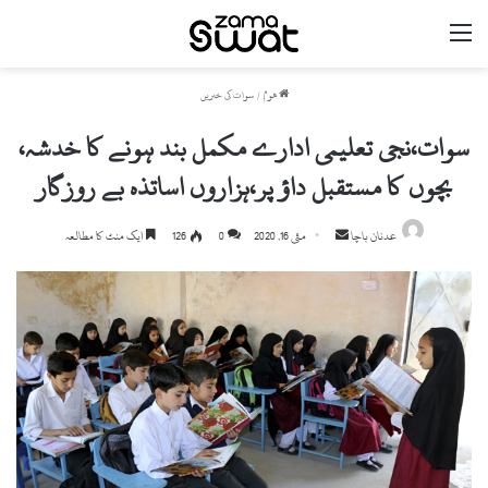
مینو
ھوم
/
سوات کی خبریں
سوات،نجی تعلیمی ادارے مکمل بند ہونے کا خدشہ،
بچوں کا مستقبل داؤ پر،ہزاروں اساتذہ بے روزگار
Send
عدنان باچا
مئی 16, 2020
0
126
ایک منٹ کا مطالعہ
an
email