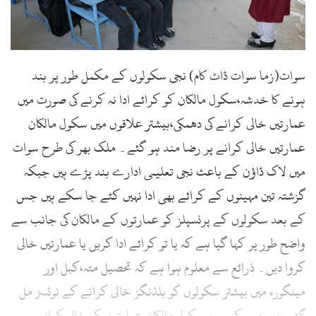
سوات(زما سوات ڈاٹ کام) نجی سکولوں کے مکمل طور پر بند
ہونے کا خدشہ،سکول مالکان کو کرائے ادا نہ کرنے کی صورت میں
عمارتیں خالی کرانے کی دھمکی،بیشتر علاقوں میں سکول مالکان
عمارتیں خالی کرانے پر رضا مند ہو گئے۔ ملک بھر کی طرح سوات
میں لاک ڈاؤن کے باعث نجی تعلیمی ادارے بند پڑے ہیں جبکہ
گزشتہ تین مہینوں کے کرائے بھی ادا نہیں کئے جا سکے ہیں جس
کے بعد سکولوں کے پرنسپلز کو عمارتوں کے مالکان کی جانب سے
واضح طور پر کہا گیا ہے کہ یا تو کرائے ادا کریں یا عمارتیں خالی
کروا دیں۔ ذرائع سے معلوم ہوا ہے کہ تحصیل مٹہ،کبل اور
مینگورہ میں بیشتر سکولوں کو بلڈنگز خالی کرانے کے نوٹسز مل
گئے ہیں جس کے بعد سکول مالکان عمارتوں کو خالی کرانے پر