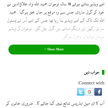
لئے ویڈیو بناتے ہوئے 19 سالہ نوجوان حمید اللہ ولد علاؤالدین نے
خود کو گولی ماردی جس سے وہ موقع پر جاں بحق ہوگیا۔حمید
اللہ ٹک ٹاک کے لئے ویڈیو بنا رہا تھا جس کے لئے اُس نے پستول
سر پر رکھی اور ٹریگر دباتے ہی گولی چل گئی۔نوجوان کی ویڈیو
سوشل میڈیا پر وائرل ہوگئی۔
Show More
جواب دیں
Connect with:
آپ کا ای میل ایڈریس شائع نہیں کیا جائے گا۔
ضروری خانوں کو