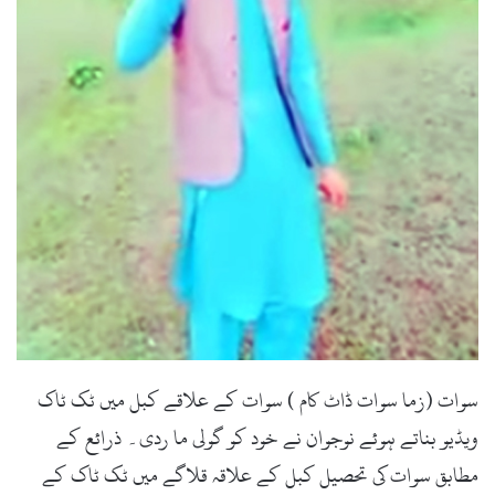
سوات (زما سوات ڈاٹ کام ) سوات کے علاقے کبل میں ٹک ٹاک
ویڈیو بناتے ہوئے نوجوان نے خود کو گولی ما ردی۔ ذرائع کے
مطابق سوات کی تحصیل کبل کے علاقہ قلاگے میں ٹک ٹاک کے