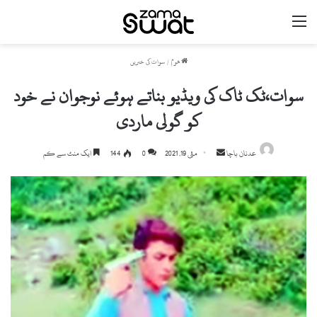
مینو
ھوم
/
سوات کی خبریں
سوات،ٹک ٹاک کی ویڈیو بناتے ہوئے نوجوان نے خود
کو گولی ماردی
Send
عدنان باچا
مئی 19, 2021
0
144
ایک منٹ سے کم
an
email