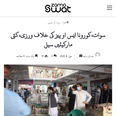
مینو
ھوم
/
سوات کی خبریں
سوات،کورونا ایس او پیز کی خلاف ورزی،کئی
مارکیٹیں سیل
Send
عدنان باچا
جون 8, 2020
0
111
ایک منٹ کا مطالعہ
an
email