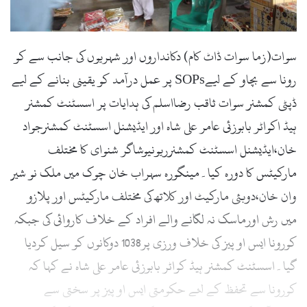
سوات(زما سوات ڈاٹ کام) دکانداروں اور شہریوں کی جانب سے کو
رونا سے بچاو کے لیےSOPs پر عمل درآمد کو یقینی بنانے کے لیے
ڈپٹی کمشنر سوات ثاقب رضااسلم کی ہدایات پر اسسٹنٹ کمشنر
ہیڈ اکواٹر بابوزئی عامر علی شاہ اور ایڈیشنل اسسٹنٹ کمشنرجواد
خان،ایڈیشنل اسسٹنٹ کمشنرریونیوشاگر شنوای کا مختلف
مارکیٹس کا دورہ کیا۔مینگورہ سہراب خان چوک میں ملک نو شیر
وان خان،دوبئی مارکیٹ اور کلاتھ کی مختلف مارکیٹس اور پلازو
میں رش اورماسک نہ لگانے والے افراد کے خلاف کاروائی کی جبکہ
کورونا ایس او پیز کی خلاف ورزی پر1038 دوکانوں کو سیل کردیا
گیا۔اسسٹنٹ کمشنر ہیڈ کواٹر بابوزئی عامر علی شاہ نے کہا کہ
کورونا سے تحفظ کے لئے حکومتی ایس او پیز پر سختی سے