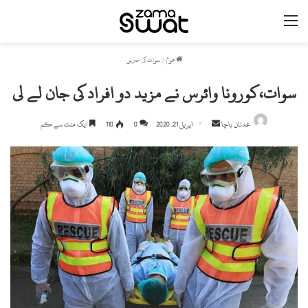
مینو
ھوم
/
سوات کی خبریں
سوات،کورونا وائرس نے مزید دو افراد کی جان لے لی
Send
عدنان باچا
اپریل 21, 2020
0
110
ایک منٹ سے کم
an
email