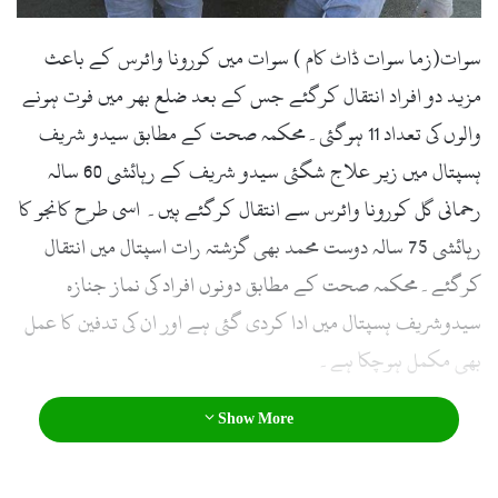
سوات(زما سوات ڈاٹ کام ) سوات میں کورونا وائرس کے باعث
مزید دو افراد انتقال کرگئے جس کے بعد ضلع بھر میں فوت ہونے
والوں کی تعداد 11 ہوگئی۔محکمہ صحت کے مطابق سیدو شریف
ہسپتال میں زیر علاج شگئی سیدو شریف کے رہائشی 60 سالہ
رحمانی گل کورونا وائرس سے انتقال کرگئے ہیں۔ اسی طرح کانجو کا
رہائشی 75 سالہ دوست محمد بھی گزشتہ رات اسپتال میں انتقال
کرگئے۔محکمہ صحت کے مطابق دونوں افراد کی نماز جنازہ
سیدوشریف ہسپتال میں ادا کردی گئی ہے اور ان کی تدفین کا عمل
بھی مکمل ہوچکا ہے۔
Show More