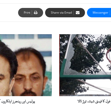
Print
Share via Email
Messenger
پولیس
اور
رینجرز
اہلکاروں
کو
اغوا
کیا
گیا
جس
پر
آپریشن
شروع
ہوا،
ل کا قیمتی شیشہ توڑ ڈالا
پولیس اور رینجرز اہلکاروں 
فواد
چوہدری