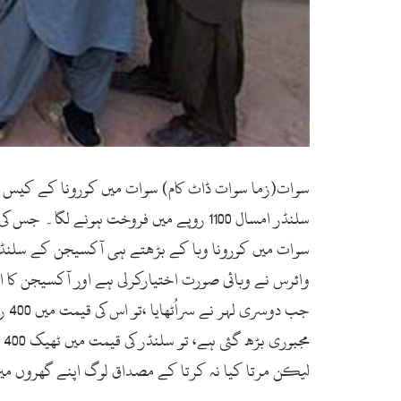
سلنڈر امسال 1100 روپے میں فروخت ہونے لگا۔ جس کی وجہ سے غریب عوام کے اوسان خطاہوگئے ہیں۔ اس حوالہ سے انتظامیہ نے بھی معنی خیز خاموشی اختیار کرلی ہے۔
سوات میں کورونا وبا کے بڑھتے ہی آکسیجن کے سلنڈر 
لیکن مرتا کیا نہ کرتا کے مصداق لوگ اپنے گھروں م