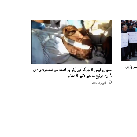
نر ہاوس
مدین پولیس کا جرگہ کے رکن پر تشدد سے انکار،سی سی
ٹی وی فوٹیج سامنے لانے کا مطالبہ
اکتوبر 1, 2017