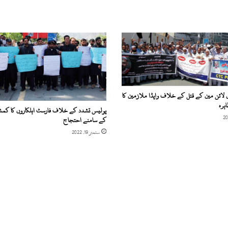
 لائن مین کے قتل کے خلاف واپڈا ملازمین کا
ہرہ
پولیس تشدد کے خلاف فارسٹ اہلکاروں کا کمش
کے سامنے احتجاج
ستمبر 19, 2022