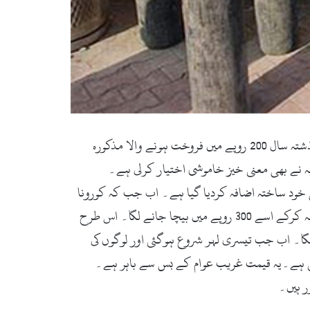
سوات(زما سوات ڈاٹ کام) سوات میں کورونا کے کیس بڑھنے کے ساتھ ہی آکسیجن سلنڈر بھی قوتِ خرید سے نکل گیا۔ گذشتہ سال 200 روپے میں فروخت ہونے والا مذکورہ
 خود ساختہ اضافہ کردیا گیا ہے۔ اب جب کہ کورونا
وائرس نے وبائی صورت اختیارکرلی ہے اور آکسیجن کا استعمال بڑھ گیا ہے، تو 200روپے والے سلنڈرمیں پہلے 100 روپے کا اضافہ کرکے اسے 300 روپے میں بیچا جانے لگا۔ اس طرح
اضافہ کیا گیا اور ایک سلنڈر 700روپے میں فروخت کیا جانے لگا۔ اب جب تیسری لہر شروع ہوگئی اور لوگوں کی
ی قیمت میں ٹھیک 400 روپے کا اضافہ کر دیا گیا ہے جس کی وجہ سے نئی قیمت1100روپے ہوگئی ہے۔یہ قیمت غریب عوام کے بس سے باہر ہے۔
ر ہیں۔