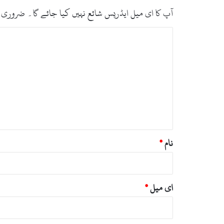
آپ کا ای میل ایڈریس شائع نہیں کیا جائے گا۔
ضروری 
ت
ب
ص
ر
ہ
*
نام
*
ای میل
*