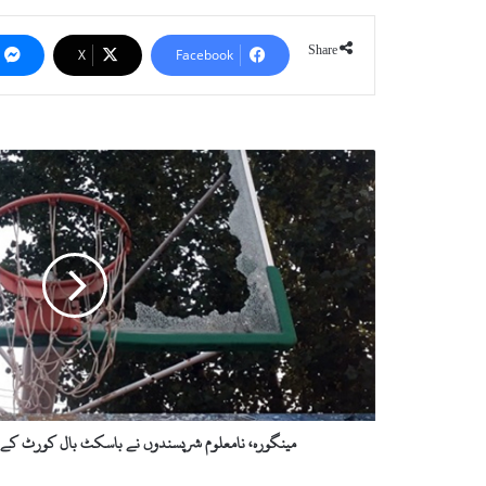
Share
X
Facebook
مینگورہ،
نامعلوم
شرپسندوں
نے
باسکٹ
بال
کورٹ
کے
فول
کا
قیمتی
شیشہ
توڑ
مینگورہ، نامعلوم شرپسندوں نے باسکٹ بال کورٹ کے فو
ڈالا