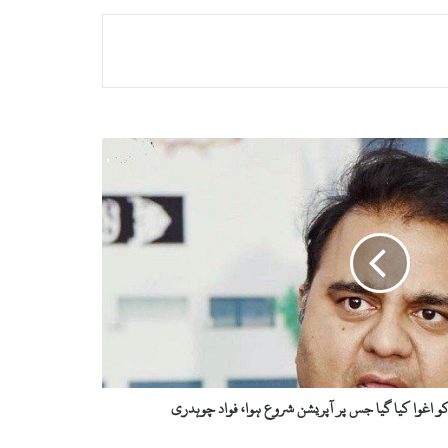
کو اغوا کیا گیا جس پر آپریشن شروع ہوا، فواد چوہدری