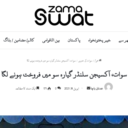
ھر سے
خیبر پختونخواہ
پاکستان
بین الاقوامی
کالم/ مضامین / بلاگ
ھوم
/
سوات کی خبریں
/
سوات، آکسیجن سلنڈر گیارہ سو میں فروخت ہونے لگا
سوات، آکسیجن سلنڈر گیارہ سو میں فروخت ہونے لگا
Send
عدنان باچا
اپریل 18, 2021
0
171
ایک منٹ کا مطالعہ
an
email