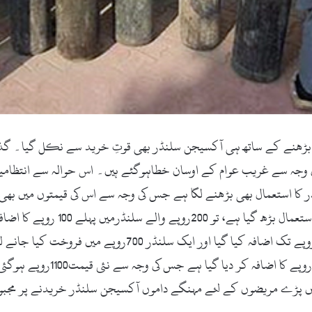
کا استعمال بھی بڑھنے لگا ہے جس کی وجہ سے اس کی قیمتوں میں بھی
جب دوسری لہر نے سراُٹھایا ،تو اس کی قیمت میں 400 روپے تک 
مجبوری بڑھ گئی ہے، تو سلنڈر ک
یں پڑے مریضوں کے لئے مہنگے داموں آکسیجن سلنڈر خریدنے پر مجبو