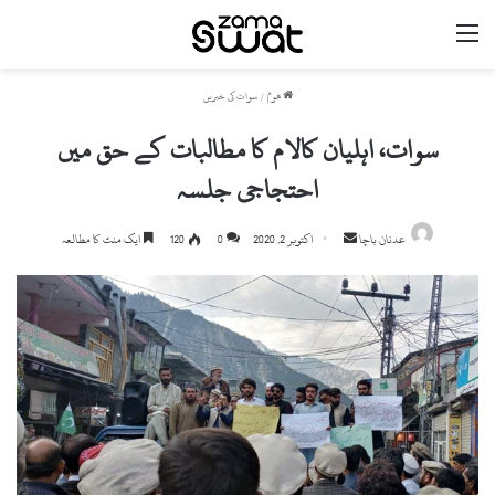
مینو
ھوم
/
سوات کی خبریں
سوات، اہلیان کالام کا مطالبات کے حق میں
احتجاجی جلسہ
Send
عدنان باچا
اکتوبر 2, 2020
0
120
ایک منٹ کا مطالعہ
an
email