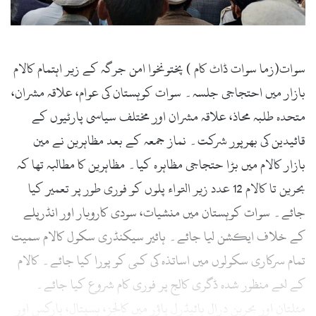
سوات(زما سوات ڈاٹ کام ) پختونخوا امن جرگہ کے زیر اہتمام کالام
بازار میں احتجاجی جلسہ۔ سوات کوہستان کی عوام، علاقہ مشران،
متحدہ طلبہ محاذ، علاقہ مشران اور مختلف سیاسی پارٹیوں کے
قائیدین کی بھرپور شرکت۔ نماز جمعہ کے بعد مظاہرین نے مین
بازار کالام میں بڑا حتجاجی مظاہرہ کیا۔ مظاہرین کا مطالبہ تھا کہ
بحرین تا کالام 12 عدد زیر التواء پلوں کو فوری طور پر تعمیر کیا
جائے۔ سوات کوہستان میں منشیات، سودی کاروبار اور انڈرپلے
کے خلاف ایکشن لیا جائے۔ ہائیر سیکنڈری سکول کالام سمیت
تمام سرکاری سکولوں میں اساتذہ کی کمی کو پورا کیا جائے۔ کالام
کے لئے منظور شدہ ڈگری کالج پر فوری کام شروع کیا جائے۔
مٹلتان اور بحرین درال ہائیڈرل پاؤر میں کالجز، ہسپتال، پارکس اور