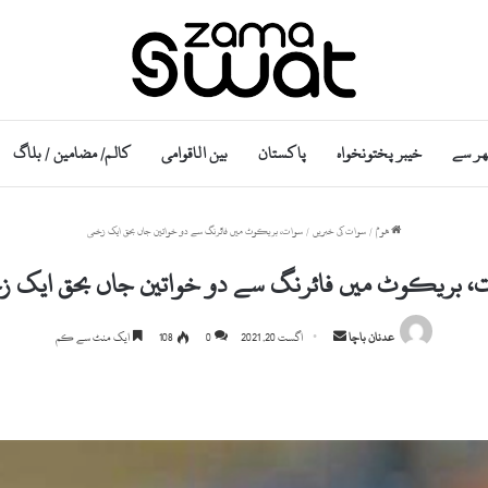
ھر سے
خیبر پختونخواہ
پاکستان
بین الاقوامی
کالم/ مضامین / بلاگ
ھوم
/
سوات کی خبریں
/
سوات، بریکوٹ میں فائرنگ سے دو خواتین جاں بحق ایک زخمی
، بریکوٹ میں فائرنگ سے دو خواتین جاں بحق ایک ز
Send
عدنان باچا
اگست 20, 2021
0
108
ایک منٹ سے کم
an
email