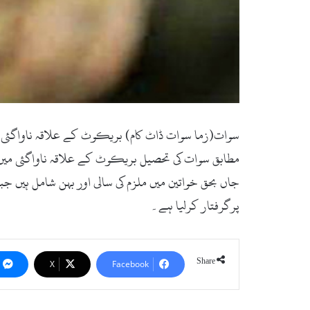
سوات(زما سوات ڈاٹ کام) بریکوٹ کے علاقہ ناواگئی می
مطابق سوات کی تحصیل بریکوٹ کے علاقہ ناواگئی میں گ
جاں بحق خواتین میں ملزم کی سالی اور بہن شامل ہیں ج
پرگرفتار کرلیا ہے۔
Share
X
Facebook