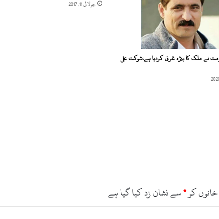
جولائی 11, 2017
ت نے ملک کا بیڑہ غرق کردیا ہے،شوکت علی
خانوں کو
*
سے نشان زد کیا گیا ہے