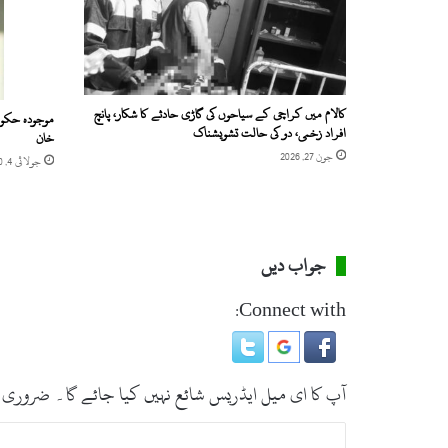
کالام میں کراچی کے سیاحوں کی گاڑی حادثے کا شکار، پانچ
موجودہ حکوم
افراد زخمی، دو کی حالت تشویشناک
خان
جون 27, 2026
جولائی 4, 2020
جواب دیں
Connect with:
آپ کا ای میل ایڈریس شائع نہیں کیا جائے گا۔
ضروری 
ت