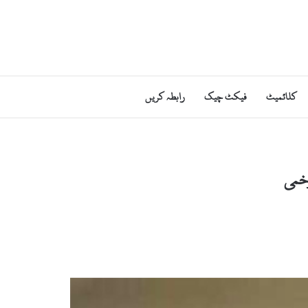
کلائمیٹ
فیکٹ چیک
رابطہ کریں
خمی