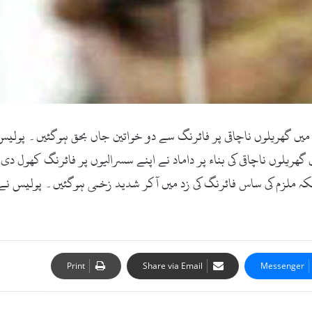
ں گھریلوں ناچاقی پر فائرنگ سے دو خواتین جاں بحق ہوگئیں۔ پولیس 
ھریلوں ناچاقی کی بناء پر داماد نے اپنے سسرالیوں پر فائرنگ کھول د
بکہ ملزم کی ساس فائرنگ کی زد میں آکر شدید زخمی ہوگئیں۔ پولیس نے ف
Print
Share via Email
Messenger