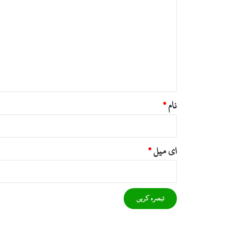
ب
ص
ر
ہ
*
نام
*
ای میل
*