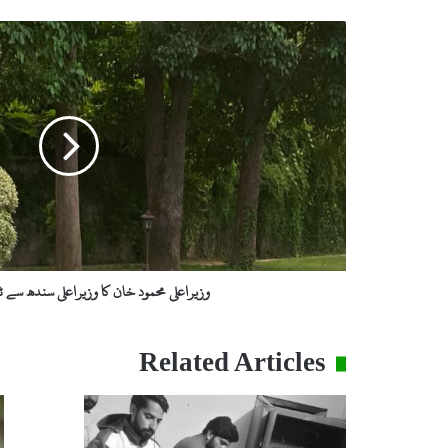
وزیراعلی
محمود
خان
کا
وزیراعلی
سندھ
سے
ٹیلیفونک
رابطہ
وزیراعلی محمود خان کا وزیراعلی سندھ سے ٹ
Related Articles