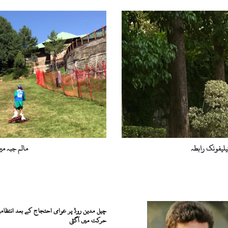
مالم
جبہ
میں
پہلی
بار
گراس
سکی
مقابلوں
کا
انعقاد
یلیفونک رابطہ
مالم جبہ می
چیل مدین روڈ پر عوامی احتجاج کے بعد انتظامی
حرکت میں آگئی