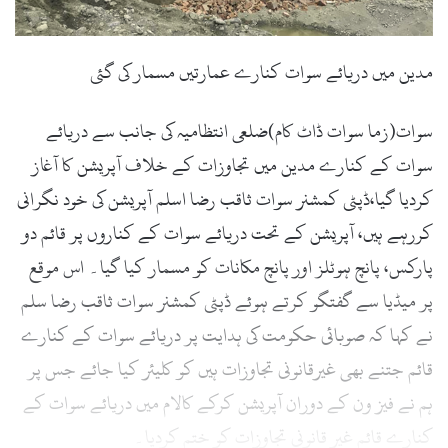
مدین میں دریائے سوات کنارے عمارتیں مسمار کی گئی
سوات(زما سوات ڈاٹ کام)ضلعی انتظامیہ کی جانب سے دریائے
سوات کے کنارے مدین میں تجاوزات کے خلاف آپریشن کا آغاز
کردیا گیا،ڈپٹی کمشنر سوات ثاقب رضا اسلم آپریشن کی خود نگرانی
کررہے ہیں، آپریشن کے تحت دریائے سوات کے کناروں پر قائم دو
پارکس، پانچ ہوٹلز اور پانچ مکانات کو مسمار کیا گیا۔ اس موقع
پر میڈیا سے گفتگو کرتے ہوئے ڈپٹی کمشنر سوات ثاقب رضا سلم
نے کہا کہ صوبائی حکومت کی ہدایت پر دریائے سوات کے کنارے
قائم جتنے بھی غیرقانونی تجاوزات ہیں کو کلیئر کیا جائے جس پر
ہم نے فیز ون کے دوران آپریشن کرکے کالام میں دریائے سوات کے
کنارے قائم غیر قانونی تجاوزات کو ختم کردیا۔