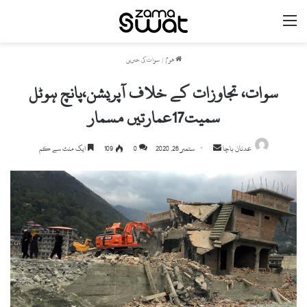
مینو
ھوم
/
سوات کی خبریں
سوات، تجاوزات کے خلاف آپریشن،پانچ ہوٹل
سمیت17عمارتیں مسمار
Send
عدنان باچا
ستمبر 26, 2020
0
109
ایک منٹ سے کم
an
email