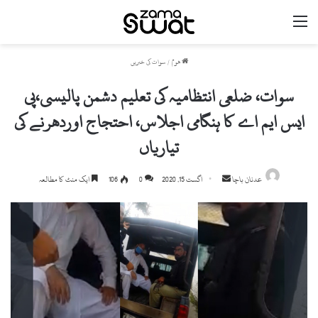
مینو
ھوم
/
سوات کی خبریں
سوات، ضلعی انتظامیہ کی تعلیم دشمن پالیسی،پی
ایس ایم اے کا ہنگامی اجلاس، احتجاج اوردھرنے کی
تیاریاں
Send
عدنان باچا
اگست 15, 2020
0
106
ایک منٹ کا مطالعہ
an
email