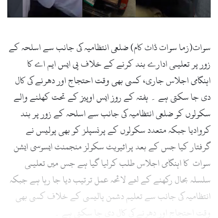
سوات(زما سوات ڈاٹ کام) ضلعی انتظامیہ کی جانب سے اسلحہ کے
زور پر تعلیمی ادارے بند کرنے کے خلاف پی ایس ایم اے کا
اہنگامی اجلاس جاری، کسی بھی وقت احتجاج اور دھرنے کی کال
دی جا سکتی ہے ۔ ہفتہ کے روز ایس اوپیز کے تحت کھلنے والے
سکولوں کو ضلعی انتظامیہ کی جانب سے اسلحہ کے زور پر بند
کروادیا جبکہ متعدد سکولوں کے پرنسپلز کو بھی پولیس نے
گرفتار کیا جس کے بعد پرائیویٹ سکولز منجمنٹ ایسوسی ایشن
سوات کا اہنگامی اجلاس طلب کرلیا گیا ہے جس میں تعلیمی
سلسلہ بحال رکھنے کے لئے لائحہ عمل ترتیب دیا جا رہا ہے جبکہ
انتظامیہ کی جانب سے تعلیم دشمن پالیسی کے خلاف کسی بھی
وقت احتجاج اور دھرنے کی کال دی جا سکتی ہے ۔