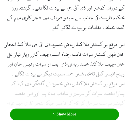
کے دوران کمشنر اور ڈی آئی جی نے پودے لگا دئے۔ گزشتہ روز
محکمہ فارسٹ کی جانب سے سیدو شریف میں شجر کاری مہم کے
تحت مختلف مقامات پر پودے لگائے گئے۔
اس موقع پر کمشنر ملاکنڈ ریاض محسود،ڈی ائی جی ملاکنڈ اعجاز
خان،ڈپٹی کمشنر سوات ثاقب رضاء اسلم،چیف کنزر ویٹر نیاز علی
خان،چیف ملاکنڈ محمد ریاض،ڈی ایف او سوات رئیس خان اور
رینج افیسر کبل قاضی شبیر احمد سمیت دیگر نے پودے لگائے۔
اس موقع پر کمشنر ملاکنڈ ریاض محسود نے گفتگو میں کہا کہ
ہمارا مقصد سوات کو سرسبز و شاداب بنانا ہے اور اس مقصد
کیلئے ہم سب نے مل کر کام کر نا ہے جبکہ شجر کاری مہم عوام
کے اعتماد کے بغیر کامیاب بنانا نا ممکن ہے۔
Show More