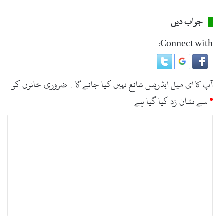
لہذا اس میں عوام کو بھی اعتماد میں لیا جائے اور زیادہ سے زیادہ
پودے لگا کر ماحول کو آلودگی سے بچایا جائیں۔
جواب دیں
Connect with:
آپ کا ای میل ایڈریس شائع نہیں کیا جائے گا۔
ضروری خانوں کو
*
سے نشان زد کیا گیا ہے
ت
ب
ص
ر
ہ
*