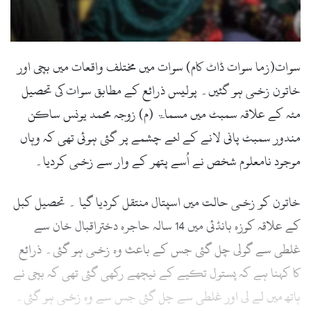
l
سوات(زما سوات ڈاٹ کام) سوات میں مختلف واقعات میں بچی اور
خاتون زخمی ہو گئیں۔ پولیس ذرائع کے مطابق سوات کی تحصیل
مٹہ کے علاقہ سمبٹ میں مسماۃ (م) زوجہ محمد یونس ساکن
مندور سمبٹ پانی لانے کے لئے چشمے پر گئی ہوئی تھی کہ وہاں
موجود نامعلوم شخص نے اُسے پتھر کے وار سے زخمی کردیا۔
خاتون کو زخمی حالت میں اسپتال منتقل کردیا گیا ۔ تحصیل کبل
کے علاقہ کوزہ بانڈئی میں 14 سالہ حاجرہ دختراقبال خان سے
غلطی سے گولی چل گئی جس کے باعث وہ زخمی ہو گئی۔ ذرائع
کا کہنا ہے کہ پستول تکیے کے نیچھے رکھی گئی تھی کہ بچی نے
ہاتھ میں لے لی اور غلطی سے چل گئی جس سے وہ زخمی ہو گئی۔