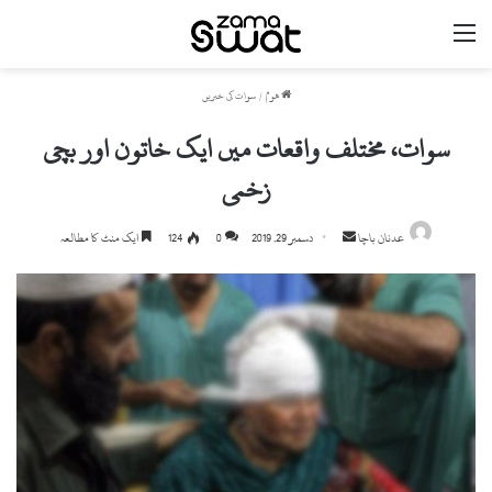
مینو
ھوم
/
سوات کی خبریں
سوات، مختلف واقعات میں ایک خاتون اور بچی
زخمی
عدنان باچا
S
دسمبر 29, 2019
0
124
ایک منٹ کا مطالعہ
e
n
d
a
n
e
m
a
i