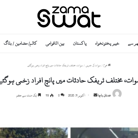
ھر سے
خیبر پختونخواہ
پاکستان
بین الاقوامی
کالم/ مضامین / بلاگ
ھوم
/
سوات کی خبریں
/
سوات، مختلف ٹریفک حادثات میں پانچ افراد زخمی ہوگئے
وات، مختلف ٹریفک حادثات میں پانچ افراد زخمی ہوگئے
Send
عدنان باچا
اکتوبر 11, 2020
0
113
ایک منٹ سے کم
an
email