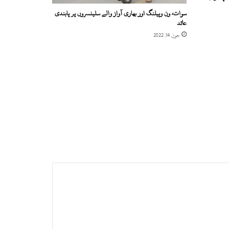
سوات، ون وہیلنگ اور بھاری آواز والے سلینسروں پر پابندی
عائد
جون 14, 2022