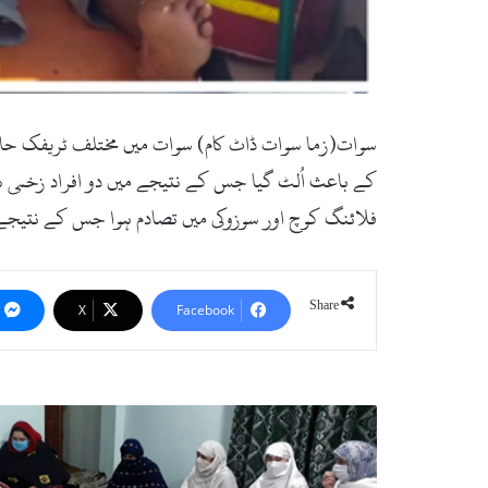
کے باعث اُلٹ گیا جس کے نتیجے میں دو افراد زخمی ہو 
فلائنگ کوچ اور سوزوکی میں تصادم ہوا جس کے نتیجے م
Share
X
Facebook
پی
ٹی
آئی
خواتین