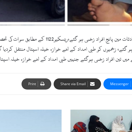
سوات(زما سوات ڈاٹ کام) سوات میں مختلف ٹریفک حادثات
گئے، زخمیوں کو طبی امداد کے لئے خوازہ خیلہ اسپتال منتقل کردیا گیا
یں تین افراد زخمی ہوگئے جنہیں طبی امداد کے لئے خوازہ خیلہ اسپتال
Print
Share via Email
Messenger
منگلور
میں
پولیس
وین