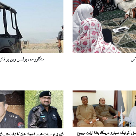
پر
فائرنگ،
ایک
اہلکار
زخمی،
جوابی
کارروائی
میں
حملہ
لاس
منگلور میں پولیس وین پر فائر
آور
ہلاک
ٹی کو ایک معیاری درسگاہ بنانا اولین ترجیح
ڈی پی او سوات محمد اعجاز خان کا تبادلہ،نئے ڈی 