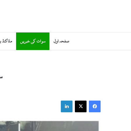
صفحہ اول
سوات کی خبریں
ملاکنڈ ب
س
LinkedIn
Facebook
X