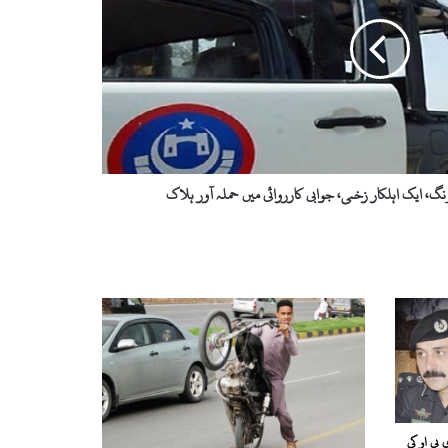
نگ، ایک اہلکار زخمی، جوابی کارروائی میں حملہ آور ہلاک
پی او کی