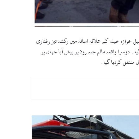
 مین پانچ افراد زخمی ہو گئے،ریسکیو1122 کے مطابق سوات کی تحصیل خوازہ خیلہ کے علاقہ اسالہ میں رکشہ تیز رفتاری
۔ دوسرا واقعہ مالم جبہ روڈ پر پیش آیا جہاں پر
 منتقل کردیا گیا۔