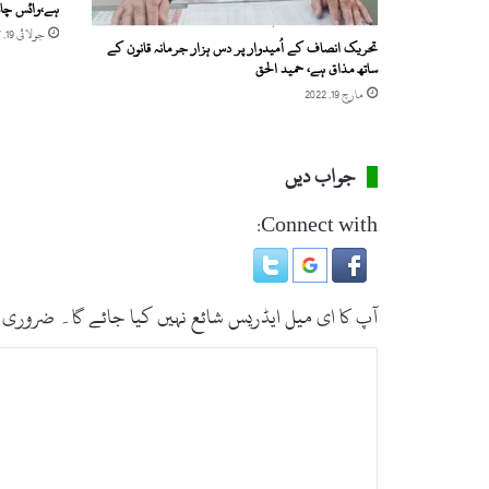
ہے،وائس چان
جولائی 19, 2017
تحریک انصاف کے اُمیدوار پر دس ہزار جرمانہ قانون کے
ساتھ مذاق ہے، حمید الحق
مارچ 19, 2022
جواب دیں
Connect with:
آپ کا ای میل ایڈریس شائع نہیں کیا جائے گا۔
ضروری 
ت
ب
ص
ر