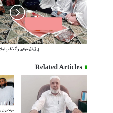
ونگ
کا
اہم
اجلاس
پی ٹی آئی خواتین ونگ کا اہم اج
Related Articles
سوات یونیورس