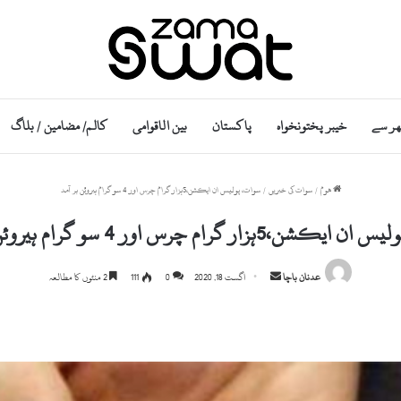
ھر سے
خیبر پختونخواہ
پاکستان
بین الاقوامی
کالم/ مضامین / بلاگ
ھوم
/
سوات کی خبریں
/
سوات، پولیس ان ایکشن،5ہزار گرام چرس اور 4 سو گرام ہیروئن بر آمد
ن،5ہزار گرام چرس اور 4 سو گرام ہیروئن بر آمد
Send
عدنان باچا
اگست 18, 2020
0
111
2 منٹوں کا مطالعہ
an
email