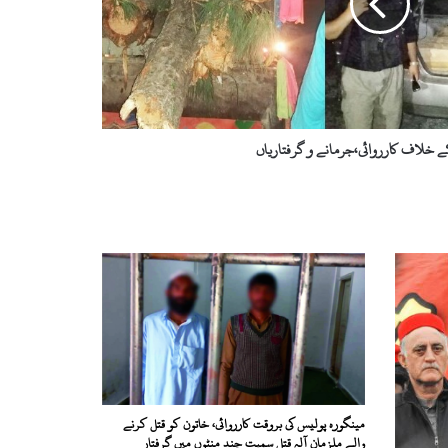
کے خلاف کارروائی،جرمانے و گرفتاریاں
مینگورہ پولیس کی بروقت کارروائی، خاتون کو قتل کرنے
والے ملزمان آلہ قتل سمیت چند منٹوں میں گرفتار