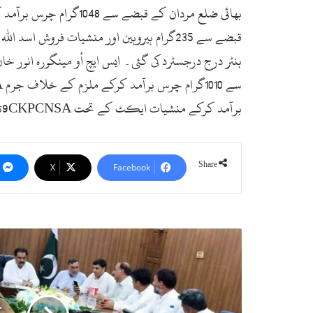
بنٹر درج درجسٹرد کی گئی۔ ایس ایچ اُو مینگورہ انور 
برآمد کرکے منشیات ایکٹ کے تحت 9CKPCNSAتھانہ مینگورہ درج رجسٹرڈ کی گئی۔
Share
X
Facebook
سوات:
نجی
تعلیمی
اداروں
اور
انتظامیہ