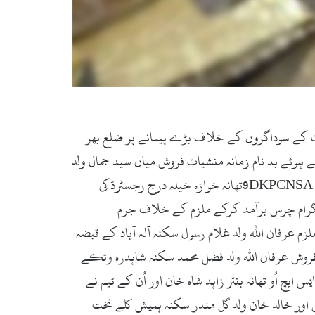
ت کے سوداگروں کے خلاف بڑے پیمانے پر ضلع بھر
ے ہوئے بد نام زمانہ منشیات فروش میاں سید جمال ولد
میاں سید انور ساکن بھٹئی خوازہ خیلہ کے قبضہ سے 1058گرام چرس برآمد کرکے ملزم کے خلاف منشیات ایکٹ کے تحت 9DKPCNSAتھانہ خوازہ خیلہ درج رجسٹرڈ کی
۔ ایس ایچ اُو مٹہ نواب خان اور اُن کے ٹیم نے کاروائی کرتے ہوئے شفیع اللہ ولد خکلے سکنہ سمبٹ چم کے قبضہ سے 725گرام چرس برآمد کرکے ملزم کے خلاف جرم
ت ملزم عرفان اللہ ولد غلام رسول سکنہ آلہ آباد کے قبضہ
ٹرڈ کی گئی اسی طرح منشیات فروش عرفان اللہ ولد فضل محمد سکنہ شاہدرہ وتکے
 جرم 9C، 3/4PHOتھانہ چارباغ درجسٹرڈ کی گئی۔ ایس ایچ اُو تھانہ بنٹر زاہد شاہ خان اور اُن کے ٹیم نے
روش وحید اللہ ولداو ل خان سکنہ گلکارانو کورونہ شبقد ر چارسدہ کے قبضے سے 1004گرام چرس اور خالد خان ولد گل مندر سکنہ ہمیش کلے تخت