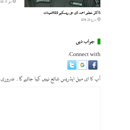
مئی 17, 2020
ڈاکٹر خطیر احمد ڈی جی ریسکیو 1122تعینات
مارچ 22, 2018
جواب دیں
Connect with:
آپ کا ای میل ایڈریس شائع نہیں کیا جائے گا۔
ضروری 
ت
ب
ص
ر
ہ