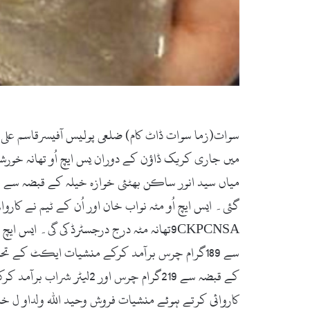
سوات(زما سوات ڈاٹ کام) ضلعی پولیس آفیسرقاسم عل
میں جاری کریک ڈاؤن کے دوران یس ایچ اُو تھانہ خورشی
9CKPCNSAتھانہ مٹہ درج درجسٹرڈ کی گی۔ ای