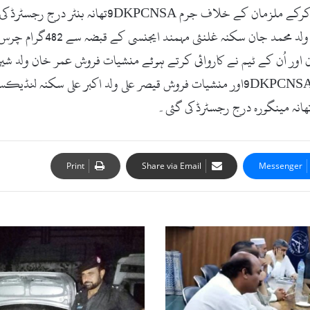
بھائی ضلع مردان کے قبضے سے 1048گرام چرس برآمد کر
خان اور اُن کے ٹیم نے کاروائی کرتے ہوئے منشیات فروش عمر خان ولد 
Print
Share via Email
Messenger
ٹمبر
مافیا
کے
خلاف
کارروائی،جرمانے
و