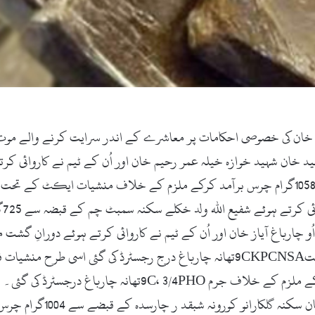
ی خان کی خصوصی احکامات پر معاشرے کے اندر سرایت کرنے والے مو
د خان شہید خوازہ خیلہ عمر رحیم خان اور اُن کے ٹیم نے کاروائی کرت
گئی
س ایچ اُو چارباغ آیاز خان اور اُن کے ٹیم نے کاروائی کرتے ہوئے دورانِ گش
سے 189گرام چرس برآمد کرکے منشیات ایکٹ کے تحت9CKPCNSAتھانہ چارباغ درج رجس
کے قبضہ سے 219گرام چرس اور 2لیٹر شراب برآمد کرکے ملزم کے خلاف
کاروائی کرتے ہوئے منشیات ف