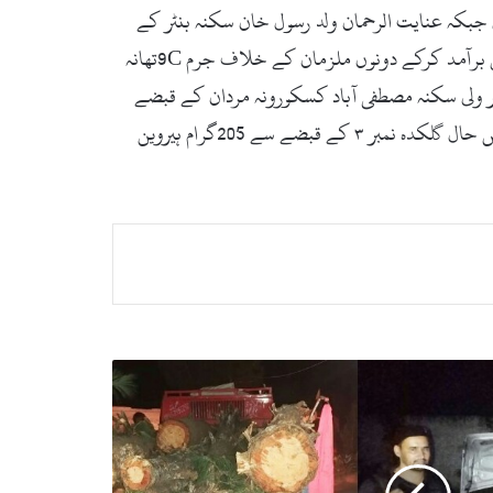
کے ملزمان کے خلاف جرم 9DKPCNSAتھانہ بنٹر درج رجسٹرڈ کی جبکہ عنایت الرحمان ولد رسول خان سکنہ بنٹر کے
قبضے سے 235گرام ہیروہین اور منشیات فروش اسد اللہ ولد محمد جان سکنہ غلنئی مہمند ایجنسی کے قبضہ سے 482گرام چرس برآمد کرکے دونوں ملزمان کے خلاف جرم 9Cتھانہ
شیر ولی سکنہ مصطفی آباد کسکورونہ مردان کے قبضے
سے 1010گرام چرس برآمد کرکے ملزم کے خلاف جرم 9DKPCNSAاور منشیات فروش قیصر علی ولد اکبر علی سکنہ لنڈیکس حال گلکدہ نمبر ۳ کے قبضے سے 205گرام ہیروین