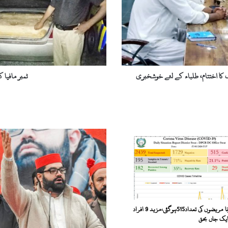
گرفتاریاں
 کا اختتام، طلباء کے لئے خوشخبری
ٹمبر مافیا 
سوات: کورونا مریضوں کی تعداد515ہوگئی،مزید 9 افراد
ک جاں بحق