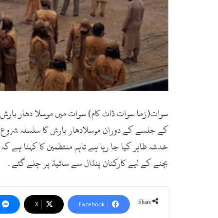
سوات(زما سوات ڈاٹ کام) سوات میں موسلا دھار بارش س
کے جلسے کے دوران موسلادھار بارش کا سلسلہ شروع ہ
خدشہ ظاہر کیا جا رہا ہے تاہم منتظمین کا کہنا ہے ک
بچنے کے لیے کارکنان پنڈال سے سائیڈ پر چلے گئے۔
Share
X
Facebook