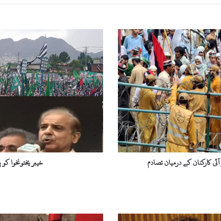
خیبر
پختونخوا
کو
پنجاب
سے
آگے
لیکر
جائیں
گے،
شہباز
شریف
آئی کارکنان کے درمیان تصادم
خیبر پختونخوا کو