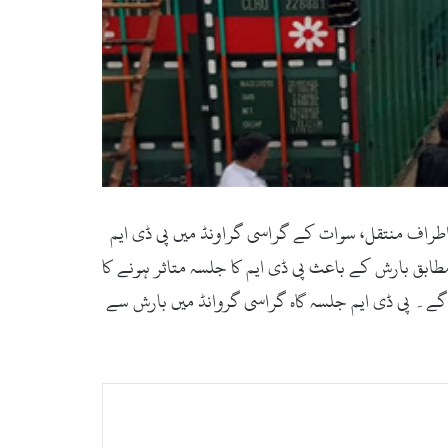
اطراف منتقل، سوات کے گراسی گراونڈ میں پی ڈی ایم
ق بارش کے باعث پی ڈی ایم کا جلسہ متاثر ہونے کا
گے۔ پی ڈی ایم جلسہ گاہ گراسی گروانڈ میں بارش سے