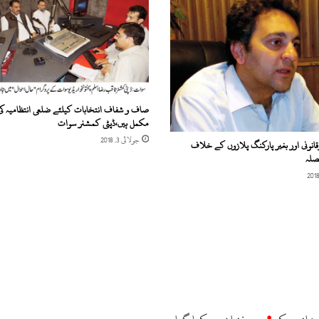
صاف و شفاف انتخابات کیلئے ضلعی انتظامیہ کی 
مکمل ہیں،ڈپٹی کمشنر سوات
جولائی 3, 2018
قانونی اور بغیر پارکنگ پلازوں کے خلاف
یصلہ