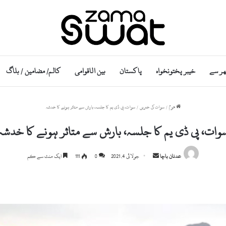
ھر سے
خیبر پختونخواہ
پاکستان
بین الاقوامی
کالم/ مضامین / بلاگ
ھوم
/
سوات کی خبریں
/
سوات، پی ڈی یم کا جلسہ، بارش سے متاثر ہونے کا خدشہ
وات، پی ڈی یم کا جلسہ، بارش سے متاثر ہونے کا خدشہ
Send
عدنان باچا
جولائی 4, 2021
0
111
ایک منٹ سے کم
an
email