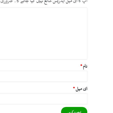
آپ کا ای میل ایڈریس شائع نہیں کیا جائے گا۔
ضروری 
ت
ب
ص
ر
ہ
*
نام
*
ای میل
*