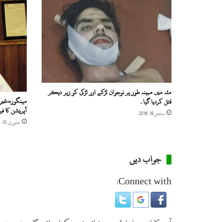
مٹہ میں مبینہ طور پر نوجوان لڑکے اور لڑکی کو زہر دیکر
مینگورہ،غیر
قتل کردیا گیا۔
آپریشن کا ف
ستمبر 19, 2018
جنوری 15, 2018
جواب دیں
Connect with: