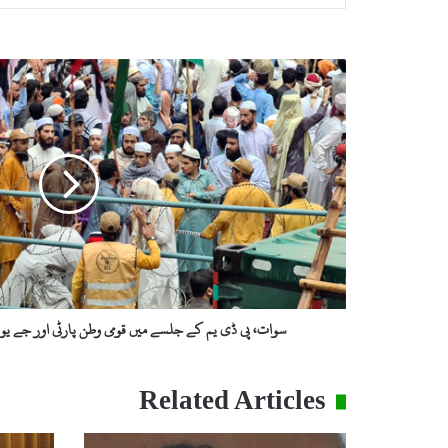
سوات،
پی
ڈی
یم
کے
جلسے
میں
قومی
وطن
پارٹی
اور
جے
یو
سوات، پی ڈی یم کے جلسے میں قومی وطن پارٹی اور جے یو 
آئی
کارکنان
کے
Related Articles
درمیان
تصادم