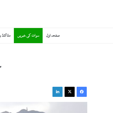
صفحہ اول
سوات کی خبریں
ملاکنڈ ب
س
LinkedIn
Facebook
X