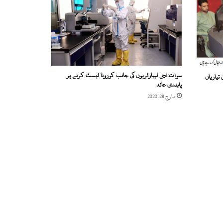
سوات:نجی لیبارٹریوں کی جانب کورونا ٹیسٹ کرنے پر
تیاریاں
پابندی عائد
مارچ 28, 2020