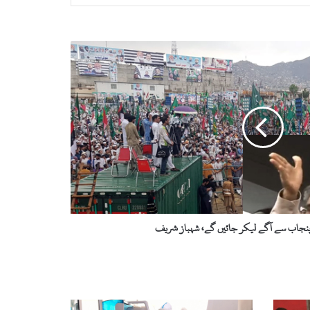
 پنجاب سے آگے لیکر جائیں گے، شہباز شریف