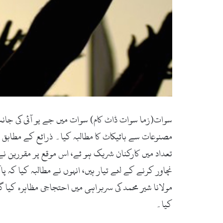
سوات(زما سوات ڈاٹ کام) سوات میں جے یو آئی کی جا
مصنوعات سے بائیکاٹ کا مطالبہ کیا۔ ذرائع کے مطابق 
تعداد میں کارکنان شریک ہو ئے، اس موقع پر مقررین ن
نچاور کرنے کے لئے تیار ہیں، انہوں نے مطالبہ کیا کہ 
مولانا شیر محمد کی سربراہی میں احتجاجی مظاہرہ کیا 
کیا۔