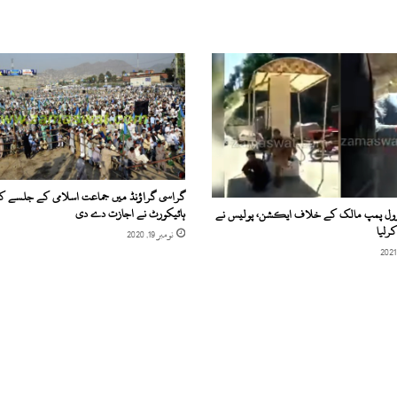
گراسی گراؤنڈ میں جماعت اسلامی کے جلسے ک
ہائیکورٹ نے اجازت دے دی
پٹرول پمپ مالک کے خلاف ایکشن، پولیس نے
رلیا
نومبر 19, 2020