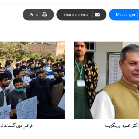
Print
Share via Email
Messenger
فرانس
میں
گستاخانہ
خاکوں
کے
خلاف
سوات
یونیورسٹی
میں
احتجاج
اکٹر محمود اورنگزیب
فرانس میں گستاخانہ