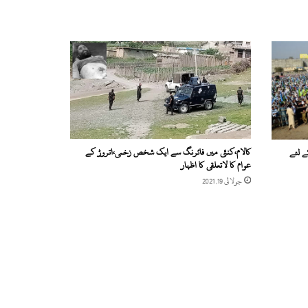
کالام،کنئی میں فائرنگ سے ایک شخص زخمی،اتروڑ کے
ے لئے
عوام کا لاتعلقی کا اظہار
جولائی 19, 2021