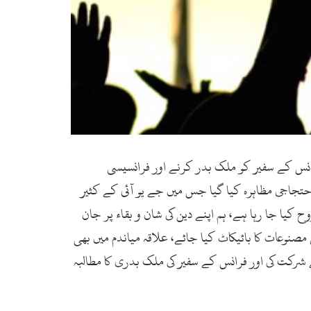
نس کے سفیر کو ملک بدر کرنے اور فرانسیسی
حتجاجی مظاہرہ کیا گیا جس میں جے یو آئی کے کثیر
یا جا رہا ہے، ہم اپنے دین کی شان و بقاء پر جان
مصنوعات کا بائیکاٹ کیا جائے، علاقہ میاندم میں بھی
 شرکت کی اور فرانس کے سفیر کی ملک بدری کا مطالبہ