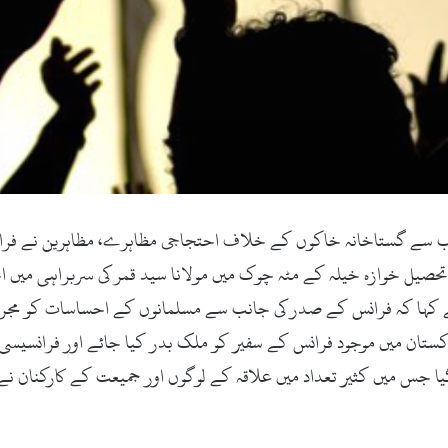
نب سے گستاخانہ خاکوں کے خلاف احتجاجی مظاہرے، مظاہرین نے فرا
تحصیل خوازہ خیلہ کے مٹہ چوک میں مولانا سید قمر کی سربراہی میں ا
ے کہا کہ فرانس کے صدر کی جانب سے مسلمانوں کے احساسات کو مجروح ک
پاکستان میں موجود فرانس کے سفیر کو ملک بدر کیا جائے اور فرانسیسی 
گیا جس میں کثیر تعداد میں علاقہ کے لوگوں اور جمیعت کے کارکنان نے