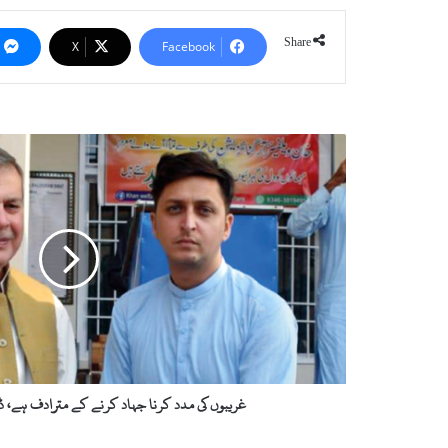
Share
X
Facebook
غریبوں
کی
مدد
کرنا
جہاد
کرنے
کے
مترادف
ہے،
ڈاکٹر
محمود
اورنگزیب
غریبوں کی مدد کرنا جہاد کرنے کے مترادف ہے، ڈ