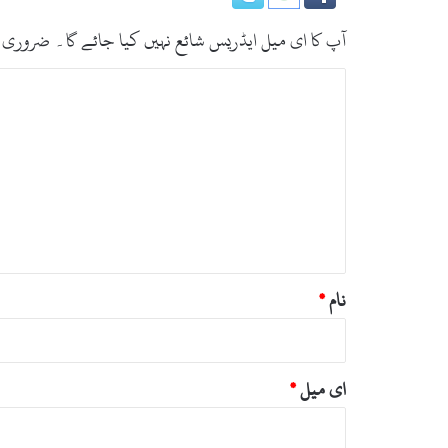
آپ کا ای میل ایڈریس شائع نہیں کیا جائے گا۔
ضروری 
ت
ب
ص
ر
ہ
*
نام
*
ای میل
*