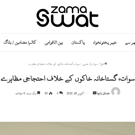
ھر سے
خیبر پختونخواہ
پاکستان
بین الاقوامی
کالم/ مضامین / بلاگ
ھوم
/
سوات کی خبریں
/
سوات، گستاخانہ خاکوں کے خلاف احتجاجی مظاہرے
سوات، گستاخانہ خاکوں کے خلاف احتجاجی مظاہرے
Send
عدنان باچا
اکتوبر 28, 2020
0
101
ایک منٹ کا مطالعہ
an
email