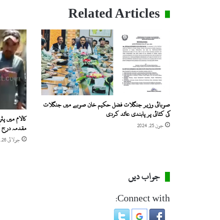
Related Articles
صوبائی وزیر جنگلات فضل حکیم خان صوبے میں جنگلات
کی کٹائی پر پابندی عائد کردی
کالام میں 
جون 25, 2024
مقدمہ درج ک
جولائی 26, 2021
جواب دیں
Connect with: