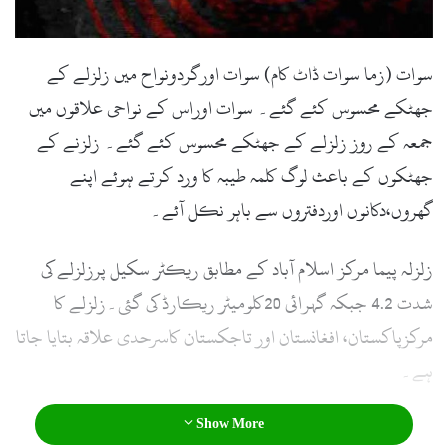
l
سوات (زما سوات ڈاٹ کام) سوات اورگردونواح میں زلزلے کے
جھٹکے محسوس کئے گئے۔ سوات اوراس کے نواحی علاقوں میں
جمعہ کے روز زلزلے کے جھٹکے محسوس کئے گئے۔ زلزنے کے
جھٹکوں کے باعث لوگ کلمہ طیبہ کا ورد کرتے ہوئے اپنے
گھروں،دکانوں اوردفتروں سے باہر نکل آئے۔
زلزلہ پیما مرکز اسلام آباد کے مطابق ریکٹر سکیل پرزلزلے کی
شدت 4.2 جبکہ گہرائی 20کلومیٹر ریکارڈ کی گئی۔زلزلے کا
مرکزپاکستان، افغانستان اور تاجکستان کاسرحدی علاقہ بتایا جاتا
ہے۔
Show More