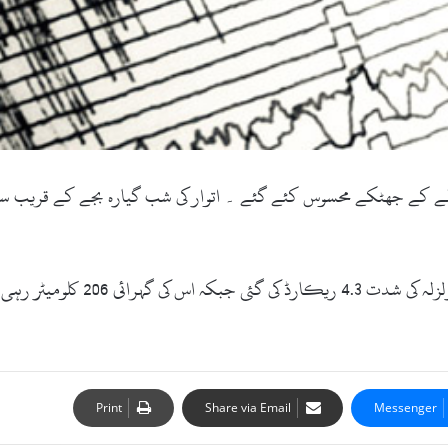
لزلے کے جھٹکے محسوس کئے گئے ۔ اتوار کی شب گیارہ بجے کے قریب 
زلزلہ پیما مرکز اسلام آباد کے مط
Print
Share via Email
Messenger