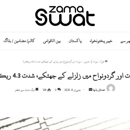
ھر سے
خیبر پختونخواہ
پاکستان
بین الاقوامی
کالم/ مضامین / بلاگ
ھوم
/
سوات کی خبریں
/
سوات اور گردونواح میں زلزلے کے جھٹکے، شدت 4.3 ریکارڈ
 اور گردونواح میں زلزلے کے جھٹکے، شدت 4.3 ریکارڈ
S
عدنان باچا
جنوری 6, 2020
0
126
ایک منٹ سے کم
e
n
d
a
n