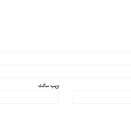
ی
ں
ب
ر
ف
ب
ا
ر
ی
ویب‌ سائٹ