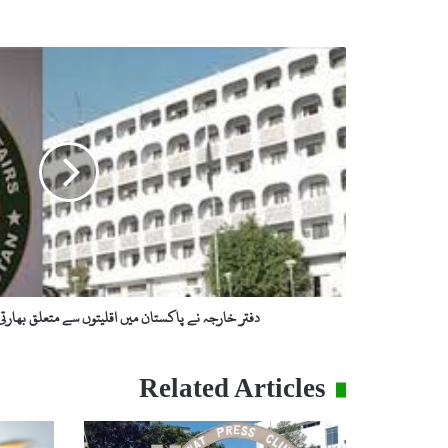
د
ف
ت
ر
خ
ا
ر
ج
ہ
ن
ے
پ
ا
دفتر خارجہ نے پاکستان میں اقلیتوں سے متعلق بھارتی
ک
س
ت
Related Articles
ا
ن
م