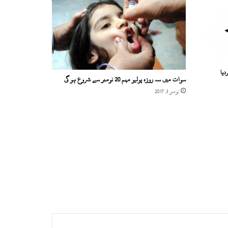
دیا
سوات میں سہ روزہ پولیو مہم 20 نومبر سے شروع ہو گی
نومبر 3, 2017