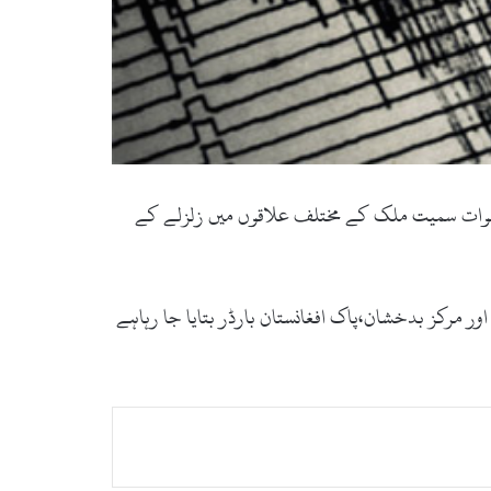
سوات سمیت ملک کے مختلف علاقوں میں زلزلے کے
ابق ریکٹرسکیل پر زلزلہ کی شدت 4.3 ریکارڈ کی گئی جبکہ اس کی گہرائی 206 کلومیٹر رہی اور مرکز بدخشان،پاک افغانستان بارڈر بتایا جا رہاہے