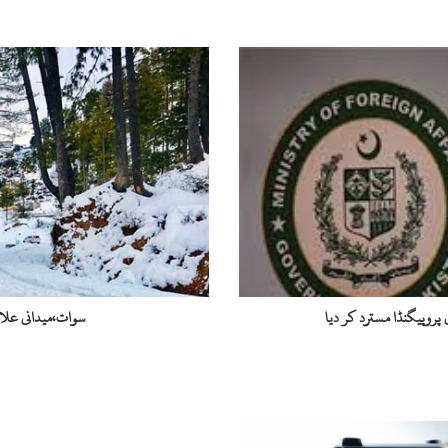
س
و
ا
ت
،
م
ی
د
ا
ن
ی
ع
ل
 پروپیگنڈا مسترد کر دیا
سوات،میدانی علاق
ا
ق
و
ں
م
ی