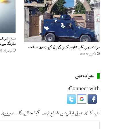
ی
ں
ا
ق
ل
ی
ت
سیدو شریف 
و
فائرنگ سے 
سوات پریس کلب تنازعہ کیس کی ہائی کورٹ میں سماعت
ں
نومبر 16, 2017
اکتوبر 12, 2021
س
ے
م
ت
جواب دیں
ع
ل
Connect with:
ق
ب
ھ
ا
آپ کا ای میل ایڈریس شائع نہیں کیا جائے گا۔
ضروری 
ر
ت
ت