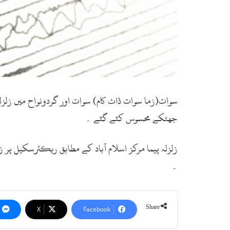
سوات(زما سوات ڈاٹ کام) سوات اور گردونواح میں ز
جھٹکے محسوس کئے گئے ۔
۔
Share
X
Facebook