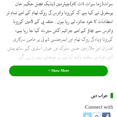
سوات(زما سوات ڈاٹ کام)چیئرمین ڈیڈیک فضل حکیم خان
l
یوسفزئی نے کہا ہے کہ کورونا وائرس کی روک تھام کے لئے تمام تر
انتظامات کا خود جائزہ لے رہا ہوں۔حلقہ پی کے 5میں کورونا
وائرس سے بچاؤ کے لئے جراثیم کش سپرے کیا جا رہا ہے،
کورونا وباء کی روک تھام اور ایمرجنسی ڈیوٹی پر مامور سرکاری
افسران اور ملازمین حسن سلوک اور خوش اسلوبی کے ساتھ پیش
آئیں عوام پر سخت وقت آیا ہے ہم حوصلے نہیں ہاریں گے۔
Show More
جواب دیں
Connect with: