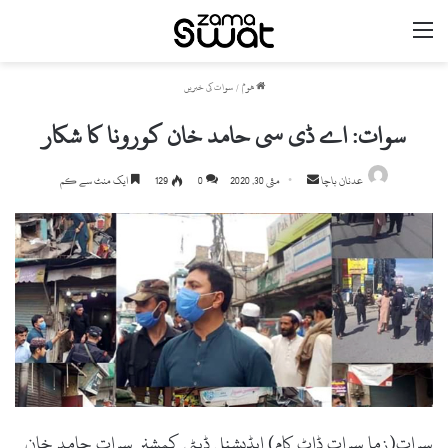
مینو
ھوم
/
سوات کی خبریں
سوات: اے ڈی سی حامد خان کورونا کا شکار
Send
عدنان باچا
مئی 30, 2020
0
129
ایک منٹ سے کم
an
email
سوات(زما سوات ڈاٹ کام) ایڈیشنل ڈپٹی کمشنر سوات حامد خان