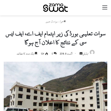
مینو
ھوم
/
سوات کی خبریں
سوات تعلیمی بورڈ کی زیر اہتمام ایف اے، ایف ایس
سی کے نتائج کا اعلان آج ہوگا
ایڈیٹر
S
اگست 6, 2018
0
124
ایک منٹ کا مطالعہ
e
n
d
a
n
e
m
a
i