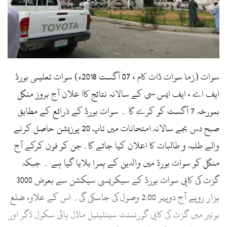
l
سوات (زما سوات ڈاٹ کام ، 07 آگست 2018ء) سوات تعلیمی بورڈ
ایف اے ، ایف ایس سی کے سالانہ نتائج کاا علان آج بروز منگل
بمورخہ 7 آگست کو کرے گا ۔ سوات بورڈ کے ذرائع کے مطابق
صبح دس بجے سالانہ امتحانات میں ٹاپ 20 پوزیشن حاصل کرنے
والے طلبہ و طالبات کا اعلان کیا جائے گا۔جن کو فون کرکے آج
منگل کو سوات بورڈ میں والدین کے ہمرا بلایا گیا ہے ۔ جبکہ
گزٹ کی کاپی سوات بورڈ کے سیکریسی سیکشن سے بعوض 3000
ہزار روپے آج دوپہر 2:00 وصول کی جاسکی گی۔ اس کے علاوہ ضلع
بونیر میں گزٹ کی کاپی گورنمنٹ سینٹینیل ماڈل ہائی سکول ڈگر اور