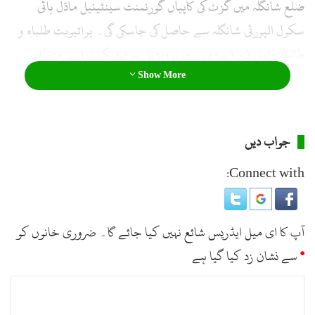
ضلع شانگلہ میں گزٹ کی کاپیاں گورنمنٹ سینٹینیل ماڈل ہائی
سکول الپورئی شانگلہ سے حاصل کی جاسکی گی۔ پرائیویٹ طلباء و
طالبات اپنی ڈی ایم سی بمعہ پرویژنل سرٹیفیکیٹ اپنے متعلقہ
Show More
امتحانی سنٹرسے حاصل کر سکیں گے۔
جواب دیں
Connect with:
آپ کا ای میل ایڈریس شائع نہیں کیا جائے گا۔
ضروری خانوں کو
*
سے نشان زد کیا گیا ہے
ت
ب