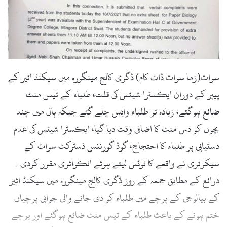
سوات(زما سوات ڈاٹ کام) ڈگری کالج مینگورہ میں سیکنڈ ائیر کے
پیپر کے دوران ایکسٹرا شیٹس کی قلت، طلباء کے تیس منٹ
ضائع ہوگئے، زیادہ تر طلباء واپس چلے گئے جبکہ ہال میں چند
بچوں کو دس منٹ کا اضافی وقت دیا گیا، ایکسٹرا شیٹس کی عدم
دستیابی پر طلباء کا احتجاج، گوڈ گورننس ڈسٹرکٹ سوات کے
سیکرٹری نے واقعے کا نوٹس لیتے ہوئے انکوائری مقرر کردی۔
ذرائع کے مطابق جمعہ کے روز ڈگری کالج مینگورہ میں سیکنڈ ائیر
کے بیالوجی کے پرچے میں طلباء کو دی جانے والی جوابی پرچیاں
ختم ہونے کے باعث طلباء کے تیس منٹ ضائع ہوگئے اور پرچے