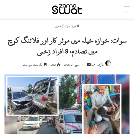
مینو
ھوم
/
سوات کی خبریں
سوات: خوازہ خیلہ میں موٹر کار اور فلائنگ کوچ
میں تصادم، 9 افراد زخمی
Send
عارف احمد
جون 21, 2026
232
ایک منٹ سے کم
an
email