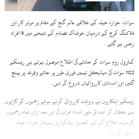
سوات: خوازہ خیلہ کے علاقے عالم گنج کے مقام پر موٹر کار اور
فلائنگ کوچ کے درمیان خوفناک تصادم کے نتیجے میں 9 افراد
زخمی ہو گئے۔
کنٹرول روم سوات کو حادثے کی اطلاع موصول ہوتے ہی ریسکیو
1122 سوات کی میڈیکل ٹیمیں فوری طور پر جائے وقوعہ پر پہنچ
گئیں اور امدادی کارروائیاں شروع کر دیں۔
ریسکیو اہلکاروں نے بروقت کارروائی کرتے ہوئے زخمیوں کو گاڑیوں
سے نکال کر ابتدائی طبی امداد فراہم کی اور بعد ازاں تمام زخمیوں
کو مزید علاج کے لیے تحصیل ہیڈکوارٹر ہسپتال خوازہ خیلہ
منتقل کر دیا۔