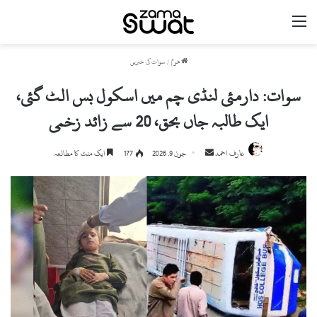
مینو
ھوم
/
سوات کی خبریں
سوات: دارمئی لنڈی چم میں اسکول بس الٹ گئی،
ایک طالبہ جاں بحق، 20 سے زائد زخمی
Send
عارف احمد
جون 9, 2026
177
ایک منٹ کا مطالعہ
an
email