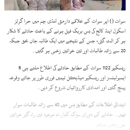
سوات () اپر سوات کے علاقے دارمئی لنڈی چم میں حرا گرلز
اسکول اینڈ کالج کی بس بریک فیل ہونے کے باعث حادثے کا شکار
ہو کر الٹ گئی، جس کے نتیجے میں ایک طالبہ جاں بحق جبکہ
20 سے زائد طالبات اور تین خواتین زخمی ہو گئیں۔
ریسکیو 1122 سوات کے مطابق حادثے کی اطلاع ملتے ہی 6
ایمبولینسز اور ریسکیو میڈیکل ٹیمیں فوری طور پر جائے وقوعہ
پہنچ گئیں اور امدادی کارروائیاں شروع کر دیں۔
ابتدائی اطلاعات کے مطابق بس میں 40 سے زائد طالبات سوار
تھیں۔ حادثے کے دوران سڑک کنارے موجود تین راہ گیر خواتین
بھی زخمی ہوئیں۔