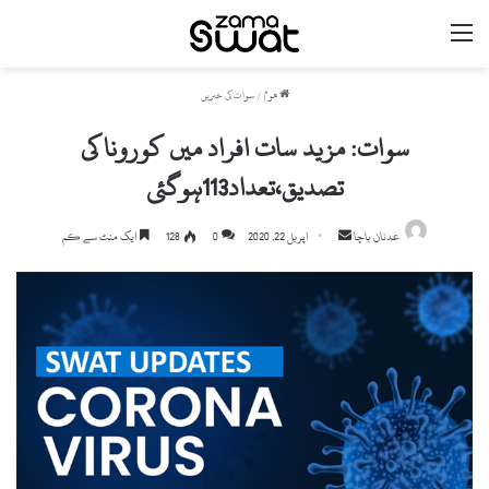
مینو
ھوم
/
سوات کی خبریں
سوات: مزید سات افراد میں کورونا کی
تصدیق،تعداد113ہوگئی
Send
عدنان باچا
اپریل 22, 2020
0
128
ایک منٹ سے کم
an
email