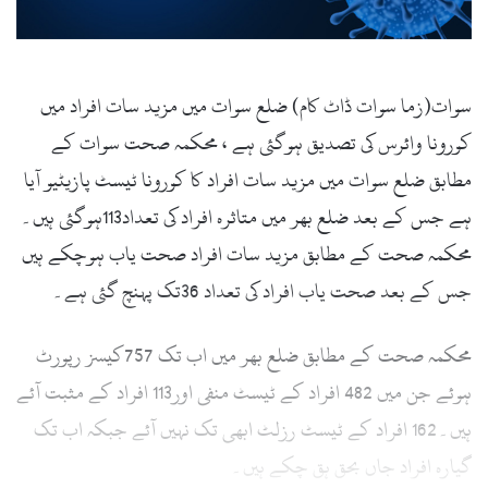
سوات(زما سوات ڈاٹ کام) ضلع سوات میں مزید سات افراد میں
کورونا وائرس کی تصدیق ہوگئی ہے ، محکمہ صحت سوات کے
مطابق ضلع سوات میں مزید سات افراد کا کورونا ٹیسٹ پازیٹیو آیا
ہے جس کے بعد ضلع بھر میں متاثرہ افراد کی تعداد113ہوگئی ہیں۔
محکمہ صحت کے مطابق مزید سات افراد صحت یاب ہوچکے ہیں
جس کے بعد صحت یاب افراد کی تعداد 36تک پہنچ گئی ہے۔
محکمہ صحت کے مطابق ضلع بھر میں اب تک 757کیسز رپورٹ
ہوئے جن میں 482 افراد کے ٹیسٹ منفی اور113 افراد کے مثبت آئے
ہیں۔162 افراد کے ٹیسٹ رزلٹ ابھی تک نہیں آئے جبکہ اب تک
گیارہ افراد جاں بحق ہق چکے ہیں۔