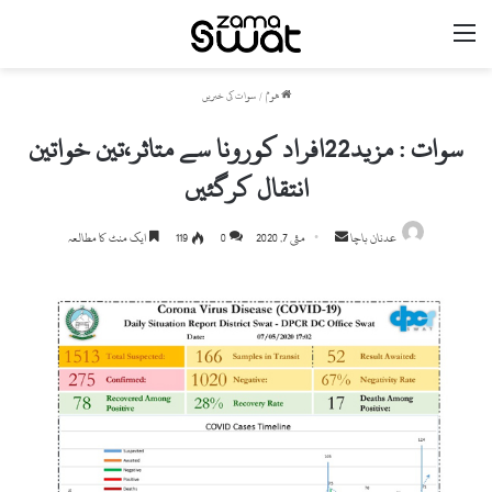
مینو
ھوم
/
سوات کی خبریں
سوات : مزید22افراد کورونا سے متاثر،تین خواتین
انتقال کرگئیں
Send
عدنان باچا
مئی 7, 2020
0
119
ایک منٹ کا مطالعہ
an
email