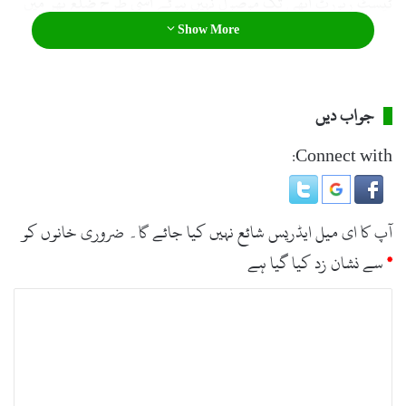
ٹیسٹ رپورٹ ابھی تک موصول نہیں ہوئے اسی طرح ضلع بھر میں
78افراد صحت یاب ہو چکے ہیں۔
Show More
جواب دیں
Connect with:
آپ کا ای میل ایڈریس شائع نہیں کیا جائے گا۔
ضروری خانوں کو
*
سے نشان زد کیا گیا ہے
ت
ب
ص
ر