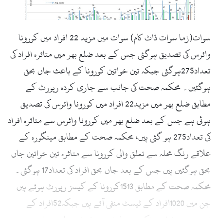
سوات(زما سوات ڈاٹ کام) سوات میں مزید 22 افراد میں کورونا
وائرس کی تصدیق ہوگئی جس کے بعد ضلع بھر میں متاثرہ افراد کی
تعداد275ہوگئی جبکہ تین خواتین کورونا کے باعث جاں بحق
ہوگئیں۔ محکمہ صحت کی جانب سے جاری کردہ رپورٹ کے
مطابق ضلع بھر میں مزید22 افراد میں کورونا وائرس کی تصدیق
ہوئی ہے جس کے بعد ضلع بھر میں کورونا وائرس سے متاثرہ افراد
کی تعداد275 ہو گئی ہیں، محکمہ صحت کے مطابق مینگورہ کے
علاقے رنگ محلہ سے تعلق والی کورونا سے متاثرہ تین خواتین جاں
بحق ہوگئیں ہیں جس کے بعد جاں بحق افراد کی تعداد17 ہوگئی۔
محکمہ صحت کے مطابق 1513کورونا کے کیسز رپورٹ ہوئے ہیں
جن میں 1020افراد کے ٹیسٹ منفی آئے ہیں جبکہ52افراد کے