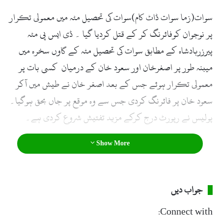
سوات(زما سوات ڈاٹ کام)سوات کی تحصیل مٹہ میں معمولی تکرار
پر نوجوان کوفائرنگ کر کے قتل کردیا گیا ۔ ڈی ایس پی مٹہ
پیرزربادشاہ کے مطابق سوات کی تحصیل مٹہ کے گاوں سخرہ میں
میبنہ طور پر اصغرخان اور سعود خان کے درمیان کسی بات پر
معمولی تکرار ہوئے جس کے بعد اصغر خان نے طیش میں آکر
سعود خان پر فائرنگ کردی جس سے وہ موقع پر جاں بحق ہوگیا۔
پولیس نے رپورٹ درج کرکے مزید تفتیش شروع کردی ہے۔
Show More
جواب دیں
Connect with: