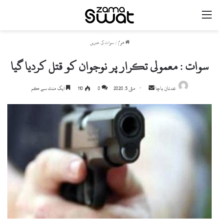
مینو
ھوم
/
سوات کی خبریں
سوات : معمولی تکرار پر نوجوان کو قتل کردیا گیا
Send
عدنان باچا
مئی 5, 2020
0
110
ایک منٹ سے کم
an
email